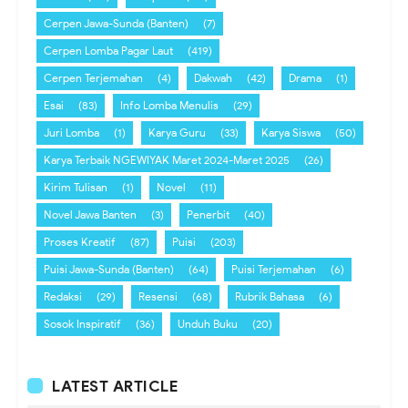
Cerpen Jawa-Sunda (Banten)
(7)
Cerpen Lomba Pagar Laut
(419)
Cerpen Terjemahan
(4)
Dakwah
(42)
Drama
(1)
Esai
(83)
Info Lomba Menulis
(29)
Juri Lomba
(1)
Karya Guru
(33)
Karya Siswa
(50)
Karya Terbaik NGEWIYAK Maret 2024-Maret 2025
(26)
Kirim Tulisan
(1)
Novel
(11)
Novel Jawa Banten
(3)
Penerbit
(40)
Proses Kreatif
(87)
Puisi
(203)
Puisi Jawa-Sunda (Banten)
(64)
Puisi Terjemahan
(6)
Redaksi
(29)
Resensi
(68)
Rubrik Bahasa
(6)
Sosok Inspiratif
(36)
Unduh Buku
(20)
LATEST ARTICLE