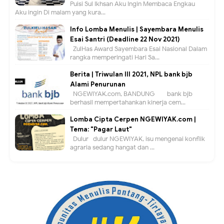
Puisi Sul Ikhsan Aku Ingin Membaca Engkau
Aku ingin Di malam yang kura...
Info Lomba Menulis | Sayembara Menulis
Esai Santri (Deadline 22 Nov 2021)
ZulHas Award Sayembara Esai Nasional Dalam
rangka memperingati Hari Sa...
Berita | Triwulan III 2021, NPL bank bjb
Alami Penurunan
NGEWIYAK.com, BANDUNG — bank bjb
berhasil mempertahankan kinerja cem...
Lomba Cipta Cerpen NGEWIYAK.com |
Tema: "Pagar Laut"
Dulur- dulur NGEWIYAK, isu mengenai konflik
agraria sedang hangat dan ...