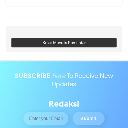
Kelas Menulis Komentar
SUBSCRIBE
here
To Receive New
Updates
Redaksi