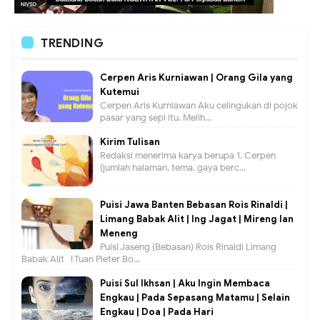
TRENDING
Cerpen Aris Kurniawan | Orang Gila yang
Kutemui
Cerpen Aris Kurniawan Aku celingukan di pojok
pasar yang sepi itu. Melih...
Kirim Tulisan
Redaksi menerima karya berupa 1. Cerpen
(jumlah halaman, tema, gaya berc...
Puisi Jawa Banten Bebasan Rois Rinaldi |
Limang Babak Alit | Ing Jagat | Mireng lan
Meneng
Puisi Jaseng (Bebasan) Rois Rinaldi Limang
Babak Alit I Tuan Pieter Bo...
Puisi Sul Ikhsan | Aku Ingin Membaca
Engkau | Pada Sepasang Matamu | Selain
Engkau | Doa | Pada Hari