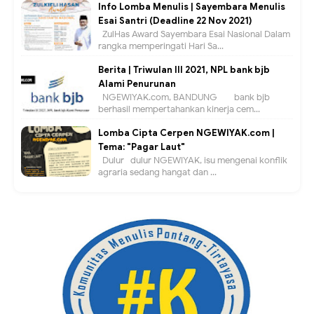
Info Lomba Menulis | Sayembara Menulis
Esai Santri (Deadline 22 Nov 2021)
ZulHas Award Sayembara Esai Nasional Dalam
rangka memperingati Hari Sa...
Berita | Triwulan III 2021, NPL bank bjb
Alami Penurunan
NGEWIYAK.com, BANDUNG — bank bjb
berhasil mempertahankan kinerja cem...
Lomba Cipta Cerpen NGEWIYAK.com |
Tema: "Pagar Laut"
Dulur- dulur NGEWIYAK, isu mengenai konflik
agraria sedang hangat dan ...