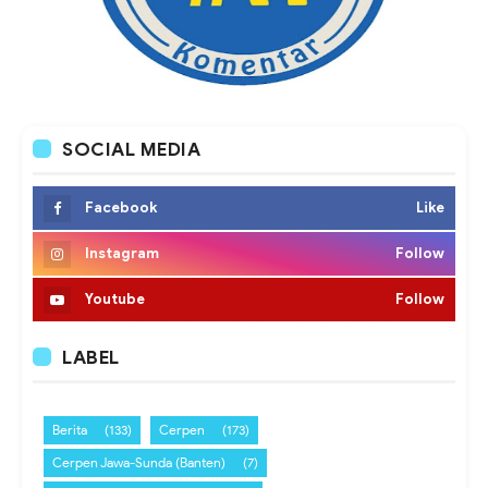
SOCIAL MEDIA
Facebook
Like
Instagram
Follow
Youtube
Follow
LABEL
Berita
(133)
Cerpen
(173)
Cerpen Jawa-Sunda (Banten)
(7)