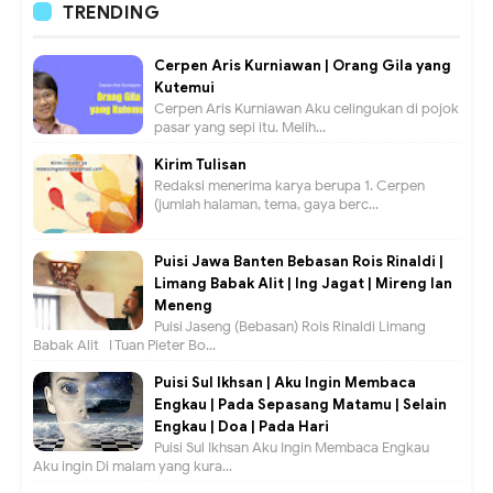
TRENDING
Cerpen Aris Kurniawan | Orang Gila yang
Kutemui
Cerpen Aris Kurniawan Aku celingukan di pojok
pasar yang sepi itu. Melih...
Kirim Tulisan
Redaksi menerima karya berupa 1. Cerpen
(jumlah halaman, tema, gaya berc...
Puisi Jawa Banten Bebasan Rois Rinaldi |
Limang Babak Alit | Ing Jagat | Mireng lan
Meneng
Puisi Jaseng (Bebasan) Rois Rinaldi Limang
Babak Alit I Tuan Pieter Bo...
Puisi Sul Ikhsan | Aku Ingin Membaca
Engkau | Pada Sepasang Matamu | Selain
Engkau | Doa | Pada Hari
Puisi Sul Ikhsan Aku Ingin Membaca Engkau
Aku ingin Di malam yang kura...