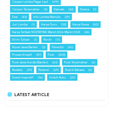
Cerpen Lomba Pagar Laut
(419)
Cerpen Terjemahan
(4)
Dakwah
(42)
Drama
(1)
Esai
(83)
Info Lomba Menulis
(29)
Juri Lomba
(1)
Karya Guru
(33)
Karya Siswa
(50)
Karya Terbaik NGEWIYAK Maret 2024-Maret 2025
(26)
Kirim Tulisan
(1)
Novel
(11)
Novel Jawa Banten
(3)
Penerbit
(40)
Proses Kreatif
(87)
Puisi
(203)
Puisi Jawa-Sunda (Banten)
(64)
Puisi Terjemahan
(6)
Redaksi
(29)
Resensi
(69)
Rubrik Bahasa
(6)
Sosok Inspiratif
(36)
Unduh Buku
(20)
LATEST ARTICLE