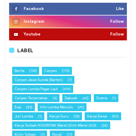
Facebook
Like
Instagram
Follow
Youtube
Follow
LABEL
Berita
(133)
Cerpen
(173)
Cerpen Jawa-Sunda (Banten)
(7)
Cerpen Lomba Pagar Laut
(419)
Cerpen Terjemahan
(4)
Dakwah
(42)
Drama
(1)
Esai
(83)
Info Lomba Menulis
(29)
Juri Lomba
(1)
Karya Guru
(33)
Karya Siswa
(50)
Karya Terbaik NGEWIYAK Maret 2024-Maret 2025
(26)
Kirim Tulisan
(1)
Novel
(11)