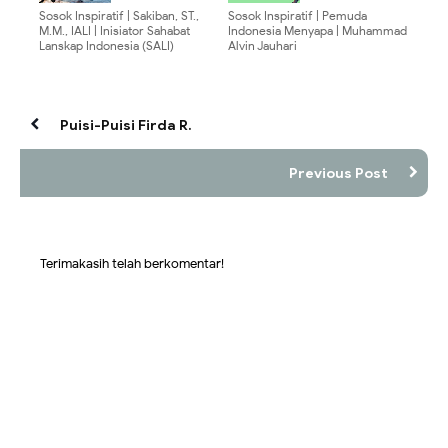
Sosok Inspiratif | Sakiban, ST.,
Sosok Inspiratif | Pemuda
M.M., IALI | Inisiator Sahabat
Indonesia Menyapa | Muhammad
Lanskap Indonesia (SALI)
Alvin Jauhari
Puisi-Puisi Firda R.
Previous Post
Terimakasih telah berkomentar!