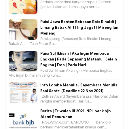
Redaksi menerima karya berupa 1. Cerpen
(jumlah halaman, tema, gaya berc...
Puisi Jawa Banten Bebasan Rois Rinaldi |
Limang Babak Alit | Ing Jagat | Mireng lan
Meneng
Puisi Jaseng (Bebasan) Rois Rinaldi Limang
Babak Alit I Tuan Pieter Bo...
Puisi Sul Ikhsan | Aku Ingin Membaca
Engkau | Pada Sepasang Matamu | Selain
Engkau | Doa | Pada Hari
Puisi Sul Ikhsan Aku Ingin Membaca Engkau
Aku ingin Di malam yang kura...
Info Lomba Menulis | Sayembara Menulis
Esai Santri (Deadline 22 Nov 2021)
ZulHas Award Sayembara Esai Nasional Dalam
rangka memperingati Hari Sa...
Berita | Triwulan III 2021, NPL bank bjb
Alami Penurunan
NGEWIYAK.com, BANDUNG — bank bjb
berhasil mempertahankan kinerja cem...