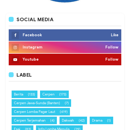
SOCIAL MEDIA
Facebook
Like
Instagram
Follow
Youtube
Follow
LABEL
Berita
(133)
Cerpen
(173)
Cerpen Jawa-Sunda (Banten)
(7)
Cerpen Lomba Pagar Laut
(419)
Cerpen Terjemahan
(4)
Dakwah
(42)
Drama
(1)
Esai
(83)
Info Lomba Menulis
(29)