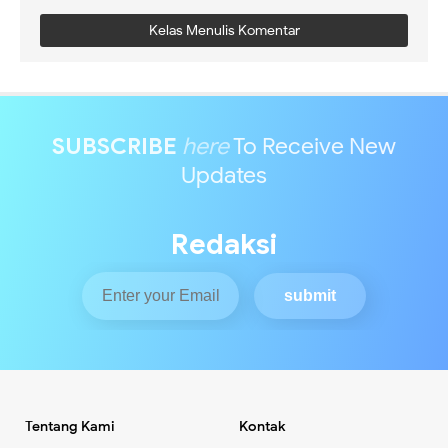
Kelas Menulis Komentar
SUBSCRIBE
here
To Receive New
Updates
Redaksi
Tentang Kami
Kontak