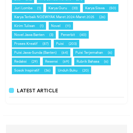
Juri Lomba
(1)
Karya Guru
(33)
Karya Siswa
(50)
Karya Terbaik NGEWIYAK Maret 2024-Maret 2025
(26)
Kirim Tulisan
(1)
Novel
(11)
Novel Jawa Banten
(3)
Penerbit
(40)
Proses Kreatif
(87)
Puisi
(203)
Puisi Jawa-Sunda (Banten)
(64)
Puisi Terjemahan
(6)
Redaksi
(29)
Resensi
(69)
Rubrik Bahasa
(6)
Sosok Inspiratif
(36)
Unduh Buku
(20)
LATEST ARTICLE