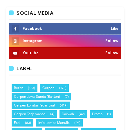
SOCIAL MEDIA
Facebook
Like
Instagram
Follow
Youtube
Follow
LABEL
Berita
(133)
Cerpen
(173)
Cerpen Jawa-Sunda (Banten)
(7)
Cerpen Lomba Pagar Laut
(419)
Cerpen Terjemahan
(4)
Dakwah
(42)
Drama
(1)
Esai
(83)
Info Lomba Menulis
(29)