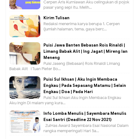
Cerpen Aris Kurniawan Aku celingukan di pojok
pasar yang sepi itu. Melih...
Kirim Tulisan
Redaksi menerima karya berupa 1. Cerpen
(jumlah halaman, tema, gaya berc...
Puisi Jawa Banten Bebasan Rois Rinaldi |
Limang Babak Alit | Ing Jagat | Mireng lan
Meneng
Puisi Jaseng (Bebasan) Rois Rinaldi Limang
Babak Alit I Tuan Pieter Bo...
Puisi Sul Ikhsan | Aku Ingin Membaca
Engkau | Pada Sepasang Matamu | Selain
Engkau | Doa | Pada Hari
Puisi Sul Ikhsan Aku Ingin Membaca Engkau
Aku ingin Di malam yang kura...
Info Lomba Menulis | Sayembara Menulis
Esai Santri (Deadline 22 Nov 2021)
ZulHas Award Sayembara Esai Nasional Dalam
rangka memperingati Hari Sa...