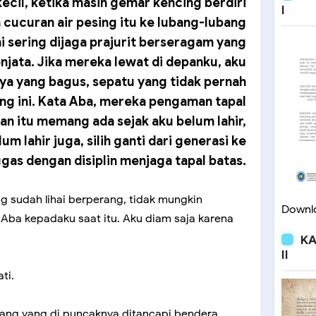
kecil, ketika masih gemar kencing berdiri
I
cucuran air pesing itu ke lubang-lubang
i sering dijaga prajurit berseragam yang
ata. Jika mereka lewat di depanku, aku
ya yang bagus, sepatu yang tidak pernah
ung ini. Kata Aba, mereka pengaman tapal
n itu memang ada sejak aku belum lahir,
m lahir juga, silih ganti dari generasi ke
gas dengan disiplin menjaga tapal batas.
ng sudah lihai berperang, tidak mungkin
Downlo
a Aba kepadaku saat itu. Aku diam saja karena
KA
II
ti.
lang yang di puncaknya ditancapi bendera.