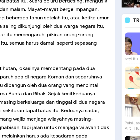
al batas itu. Suara peluru berdesing, mengusik
 dan malam. Mayat-mayat bergelimpangan.
g beberapa tahun setelah itu, atau ketika umur
TR
 saling dikunjungi oleh dua warga negara itu,
ar itu memengaruhi pikiran orang-orang
 itu, semua harus damai, seperti sepasang
sepi itu. 
rat hutan, lokasinya membentang pada dua
eparuh ada di negara Koman dan separuhnya
 itu dibangun oleh dua orang yang mencintai
ma Bunta dan Ribak. Sejak kecil keduanya
asing berkeluarga dan tinggal di dua negara
sekitaran tapal batas itu. Keduanya sadar,
mang wajib menjaga wilayahnya masing-
Puisi Ja
abisan, tapi jalan untuk menjaga wilayah tidak
Alit I Tu
, melainkan harus ada kesadaran pada