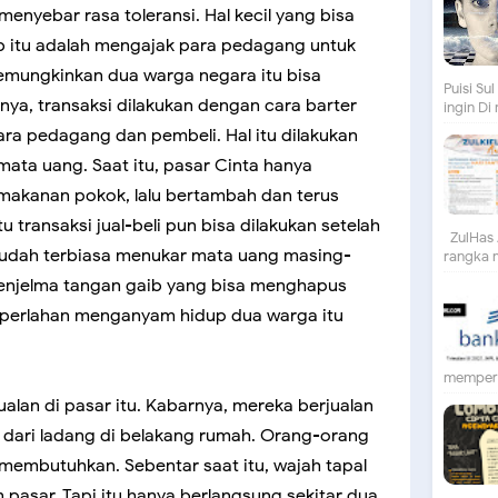
menyebar rasa toleransi. Hal kecil yang bisa
ib itu adalah mengajak para pedagang untuk
memungkinkan dua warga negara itu bisa
Puisi S
ya, transaksi dilakukan dengan cara barter
ingin Di
ara pedagang dan pembeli. Hal itu dilakukan
ata uang. Saat itu, pasar Cinta hanya
akanan pokok, lalu bertambah dan terus
 transaksi jual-beli pun bisa dilakukan setelah
ZulHas 
 sudah terbiasa menukar mata uang masing-
rangka m
menjelma tangan gaib yang bisa menghapus
perlahan menganyam hidup dua warga itu
mempert
alan di pasar itu. Kabarnya, mereka berjualan
 dari ladang di belakang rumah. Orang-orang
g membutuhkan. Sebentar saat itu, wajah tapal
n pasar. Tapi itu hanya berlangsung sekitar dua