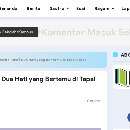
Beranda
Berita
Sastra
Esai
Ragam
Lap
aftaran #Komentar Masuk S
k Sekolah/Kampus
AB
arits Rovi | Dua Hati yang Bertemu di Tapal Batas
| Dua Hati yang Bertemu di Tapal
Cerpen