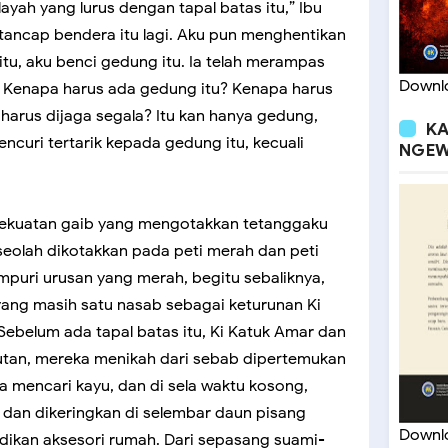
ayah yang lurus dengan tapal batas itu,” Ibu
ancap bendera itu lagi. Aku pun menghentikan
tu, aku benci gedung itu. Ia telah merampas
Downlo
Kenapa harus ada gedung itu? Kenapa harus
harus dijaga segala? Itu kan hanya gedung,
KA
curi tertarik kepada gedung itu, kecuali
NGEW
 kekuatan gaib yang mengotakkan tetanggaku
eolah dikotakkan pada peti merah dan peti
mpuri urusan yang merah, begitu sebaliknya,
yang masih satu nasab sebagai keturunan Ki
Sebelum ada tapal batas itu, Ki Katuk Amar dan
hutan, mereka menikah dari sebab dipertemukan
 mencari kayu, dan di sela waktu kosong,
an dikeringkan di selembar daun pisang
Downlo
dikan aksesori rumah. Dari sepasang suami-