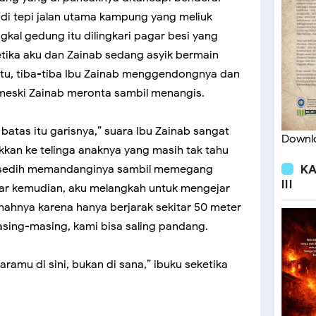
 di tepi jalan utama kampung yang meliuk
kal gedung itu dilingkari pagar besi yang
 ketika aku dan Zainab sedang asyik bermain
 itu, tiba-tiba Ibu Zainab menggendongnya dan
meski Zainab meronta sambil menangis.
batas itu garisnya,” suara Ibu Zainab sangat
Downlo
kkan ke telinga anaknya yang masih tak tahu
KA
i, sedih memandanginya sambil memegang
III
tar kemudian, aku melangkah untuk mengejar
mahnya karena hanya berjarak sekitar 50 meter
sing-masing, kami bisa saling pandang.
ramu di sini, bukan di sana,” ibuku seketika