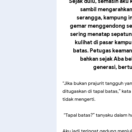
Sejak dulu, semasih aku 
sambil mengarahkan 
serangga, kampung in
gemar menggendong senj
sering menatap sepatun
kulihat di pasar kamp
batas. Petugas keamana
bahkan sejak Aba belu
generasi, bertu
“Jika bukan prajurit tangguh ya
ditugaskan di tapal batas,” kat
tidak mengerti.
“Tapal batas?” tanyaku dalam ha
Aku jadi teringat gedung menju