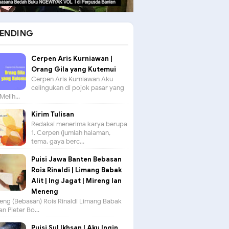
ENDING
Cerpen Aris Kurniawan |
Orang Gila yang Kutemui
Cerpen Aris Kurniawan Aku
celingukan di pojok pasar yang
Melih...
Kirim Tulisan
Redaksi menerima karya berupa
1. Cerpen (jumlah halaman,
tema, gaya berc...
Puisi Jawa Banten Bebasan
Rois Rinaldi | Limang Babak
Alit | Ing Jagat | Mireng lan
Meneng
seng (Bebasan) Rois Rinaldi Limang Babak
an Pieter Bo...
Puisi Sul Ikhsan | Aku Ingin