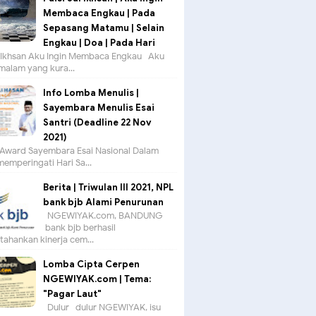
Membaca Engkau | Pada
Sepasang Matamu | Selain
Engkau | Doa | Pada Hari
ul Ikhsan Aku Ingin Membaca Engkau Aku
 malam yang kura...
Info Lomba Menulis |
Sayembara Menulis Esai
Santri (Deadline 22 Nov
2021)
Award Sayembara Esai Nasional Dalam
emperingati Hari Sa...
Berita | Triwulan III 2021, NPL
bank bjb Alami Penurunan
NGEWIYAK.com, BANDUNG —
bank bjb berhasil
ahankan kinerja cem...
Lomba Cipta Cerpen
NGEWIYAK.com | Tema:
"Pagar Laut"
Dulur- dulur NGEWIYAK, isu