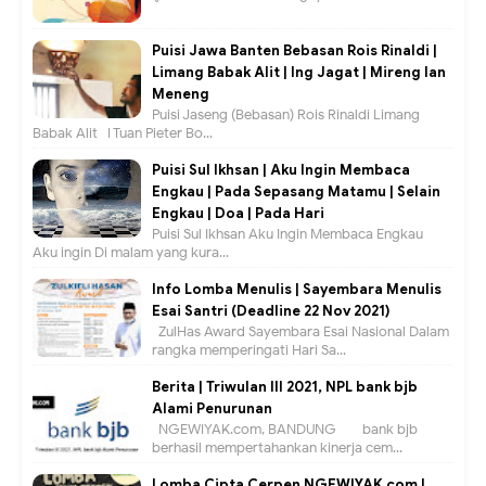
Puisi Jawa Banten Bebasan Rois Rinaldi |
Limang Babak Alit | Ing Jagat | Mireng lan
Meneng
Puisi Jaseng (Bebasan) Rois Rinaldi Limang
Babak Alit I Tuan Pieter Bo...
Puisi Sul Ikhsan | Aku Ingin Membaca
Engkau | Pada Sepasang Matamu | Selain
Engkau | Doa | Pada Hari
Puisi Sul Ikhsan Aku Ingin Membaca Engkau
Aku ingin Di malam yang kura...
Info Lomba Menulis | Sayembara Menulis
Esai Santri (Deadline 22 Nov 2021)
ZulHas Award Sayembara Esai Nasional Dalam
rangka memperingati Hari Sa...
Berita | Triwulan III 2021, NPL bank bjb
Alami Penurunan
NGEWIYAK.com, BANDUNG — bank bjb
berhasil mempertahankan kinerja cem...
Lomba Cipta Cerpen NGEWIYAK.com |