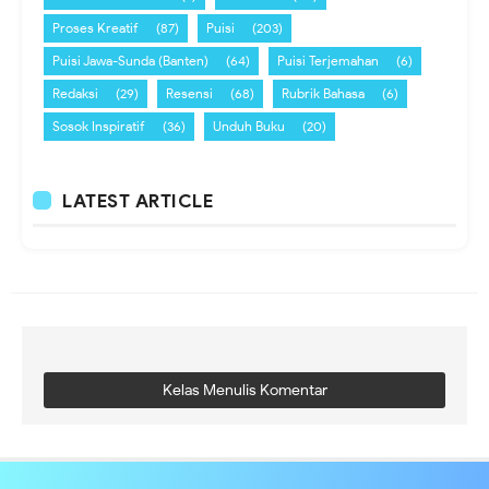
Proses Kreatif
(87)
Puisi
(203)
Puisi Jawa-Sunda (Banten)
(64)
Puisi Terjemahan
(6)
Redaksi
(29)
Resensi
(68)
Rubrik Bahasa
(6)
Sosok Inspiratif
(36)
Unduh Buku
(20)
LATEST ARTICLE
Kelas Menulis Komentar