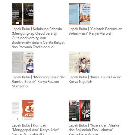
Lapak Buku | Selubung Rahasia
Lapak Buku | "Celoteh Peremuan
(Mengungkap Geodiversity,
Sehari-hari" Karya Marwah
Culturediversity, dan
Biodiversity dalam Cerita Rakyat
dan Ramuan Tradisional di
Banten Selatan) Karya Badrul
Munir dan DC Aryadi
Lapak Buku | "Monolog Sayur dan
Lapak Buku | "Rindu Guru Galak"
Bumbu Seblak" Karya Fauzan
Karya Najullah
Murtadho
Lapak Buku | Kumcer
Lapak Buku | "Suara dari Alaska
"Menggapai Asa" Karya Arief
dan Sejumlah Esai Lainnya"
Ganjar Nugraha dkk.
Karya Heru Anwari