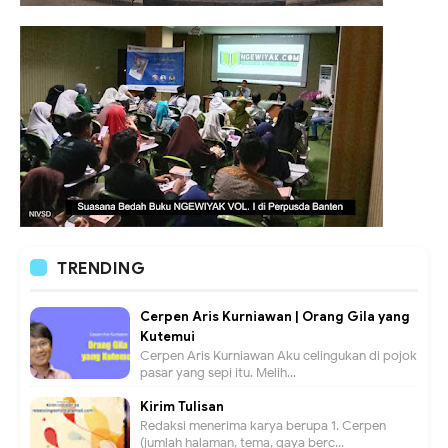
TRENDING
Cerpen Aris Kurniawan | Orang Gila yang
Kutemui
Cerpen Aris Kurniawan Aku celingukan di pojok
pasar yang sepi itu. Melih...
Kirim Tulisan
Redaksi menerima karya berupa 1. Cerpen
(jumlah halaman, tema, gaya berc...