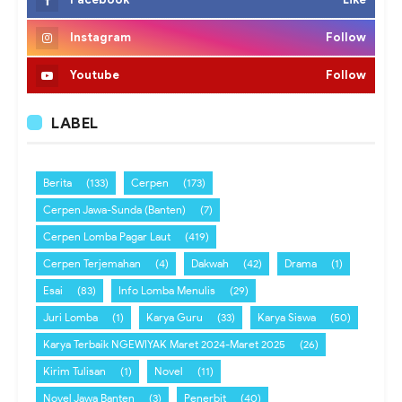
Instagram
Follow
Youtube
Follow
LABEL
Berita
(133)
Cerpen
(173)
Cerpen Jawa-Sunda (Banten)
(7)
Cerpen Lomba Pagar Laut
(419)
Cerpen Terjemahan
(4)
Dakwah
(42)
Drama
(1)
Esai
(83)
Info Lomba Menulis
(29)
Juri Lomba
(1)
Karya Guru
(33)
Karya Siswa
(50)
Karya Terbaik NGEWIYAK Maret 2024-Maret 2025
(26)
Kirim Tulisan
(1)
Novel
(11)
Novel Jawa Banten
(3)
Penerbit
(40)