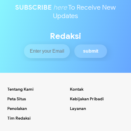
SUBSCRIBE
here
To Receive New
Updates
Redaksi
Tentang Kami
Kontak
Peta Situs
Kebijakan Pribadi
Penolakan
Layanan
Tim Redaksi