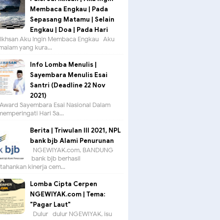
Membaca Engkau | Pada
Sepasang Matamu | Selain
Engkau | Doa | Pada Hari
ul Ikhsan Aku Ingin Membaca Engkau Aku
 malam yang kura...
Info Lomba Menulis |
Sayembara Menulis Esai
Santri (Deadline 22 Nov
2021)
Award Sayembara Esai Nasional Dalam
emperingati Hari Sa...
Berita | Triwulan III 2021, NPL
bank bjb Alami Penurunan
NGEWIYAK.com, BANDUNG —
bank bjb berhasil
ahankan kinerja cem...
Lomba Cipta Cerpen
NGEWIYAK.com | Tema:
"Pagar Laut"
Dulur- dulur NGEWIYAK, isu