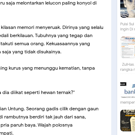
u saja melontarkan lelucon paling konyol di
Puisi S
kilasan memori menyeruak. Dirinya yang selalu
ingin Di
ali berkilauan. Tubuhnya yang tegap dan
itakuti semua orang. Kekuasaannya yang
saja yang tidak disukainya.
ZulHas 
aging kurus yang menunggu kematian, tanpa
rangka m
 dia diikat seperti hewan ternak?"
mempert
ian Untung. Seorang gadis cilik dengan gaun
 rambutnya berdiri tak jauh dari sana,
ria paruh baya. Wajah polosnya
mpati.