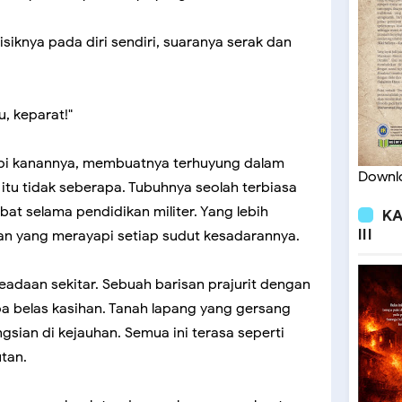
isiknya pada diri sendiri, suaranya serak dan
, keparat!"
pi kanannya, membuatnya terhuyung dalam
Downlo
t itu tidak seberapa. Tubuhnya seolah terbiasa
at selama pendidikan militer. Yang lebih
KA
III
n yang merayapi setiap sudut kesadarannya.
adaan sekitar. Sebuah barisan prajurit dengan
a belas kasihan. Tanah lapang yang gersang
ian di kejauhan. Semua ini terasa seperti
tan.