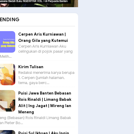
ENDING
Cerpen Aris Kurniawan |
Orang Gila yang Kutemui
Cerpen Aris Kurniawan Aku
celingukan di pojok pasar yang
Melih...
Kirim Tulisan
Redaksi menerima karya berupa
1. Cerpen (jumlah halaman,
tema, gaya berc...
Puisi Jawa Banten Bebasan
Rois Rinaldi | Limang Babak
Alit | Ing Jagat | Mireng lan
Meneng
seng (Bebasan) Rois Rinaldi Limang Babak
an Pieter Bo...
Puisi Sul Ikhsan | Aku Ingin