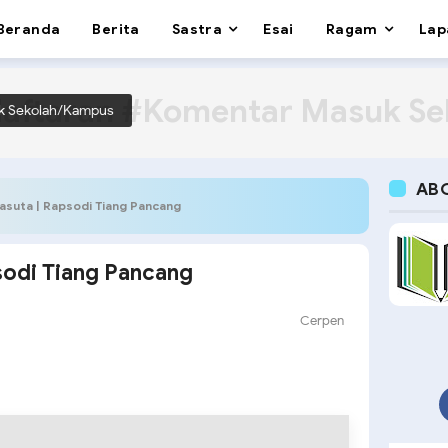
Beranda
Berita
Sastra
Esai
Ragam
Lap
aftaran #Komentar Masuk S
k Sekolah/Kampus
AB
asuta | Rapsodi Tiang Pancang
sodi Tiang Pancang
Cerpen