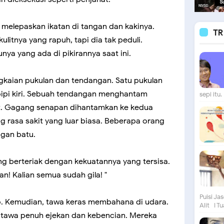
melepaskan ikatan di tangan dan kakinya.
TR
ulitnya yang rapuh, tapi dia tak peduli.
nya yang ada di pikirannya saat ini.
gkaian pukulan dan tendangan. Satu pukulan
 pipi kiri. Sebuah tendangan menghantam
sepi itu. 
t. Gagang senapan dihantamkan ke kedua
 rasa sakit yang luar biasa. Beberapa orang
gan batu.
ng berteriak dengan kekuatannya yang tersisa.
ian! Kalian semua sudah gila! "
Puisi Ja
. Kemudian, tawa keras membahana di udara.
Alit I Tu
 tawa penuh ejekan dan kebencian. Mereka