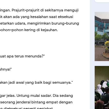
an. Prajurit-prajurit di sekitarnya menguji
k akan ada yang kesalahan saat eksekusi
etarkan udara, mengirimkan burung-burung
pohon-pohon kering di kejauhan.
 Buat apa terus menunda?"
uhnya!"
i akan jadi awal yang baik bagi semuanya."
ngar jelas. Untung mulai sadar. Dia sedang
 seorang jenderal bintang empat dengan
n dieksekusi seperti penjahat.