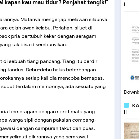
i kapan kau mau tidur? Penjahat tengik!"
I
arannya. Matanya mengerjap melawan silaunya
ra celah awan kelabu. Perlahan, siluet di
osok pria bertubuh kekar dengan seragam
i yang tak bisa disembunyikan.
t di sebuah tiang pancang. Tiang itu berdiri
yang tandus. Debu-debu halus beterbangan
orokannya setiap kali dia mencoba bernapas.
di sudut terdalam memorinya, ada sesuatu yang
Downlo
KA
a-pria berseragam dengan sorot mata yang
II
apa warga sipil dengan pakaian compang-
ngawasi dengan campuran takut dan puas.
enyelimuti pikirannya yang semrawut.