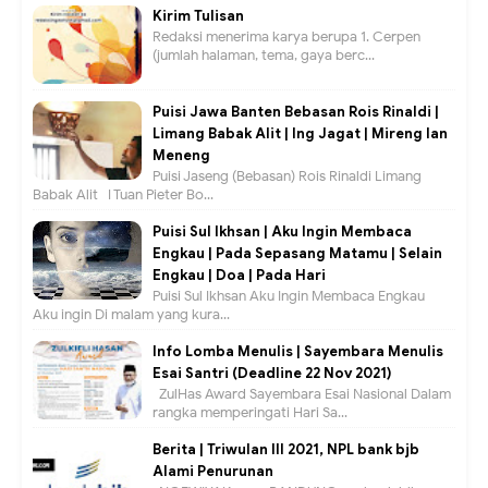
Kirim Tulisan
Redaksi menerima karya berupa 1. Cerpen
(jumlah halaman, tema, gaya berc...
Puisi Jawa Banten Bebasan Rois Rinaldi |
Limang Babak Alit | Ing Jagat | Mireng lan
Meneng
Puisi Jaseng (Bebasan) Rois Rinaldi Limang
Babak Alit I Tuan Pieter Bo...
Puisi Sul Ikhsan | Aku Ingin Membaca
Engkau | Pada Sepasang Matamu | Selain
Engkau | Doa | Pada Hari
Puisi Sul Ikhsan Aku Ingin Membaca Engkau
Aku ingin Di malam yang kura...
Info Lomba Menulis | Sayembara Menulis
Esai Santri (Deadline 22 Nov 2021)
ZulHas Award Sayembara Esai Nasional Dalam
rangka memperingati Hari Sa...
Berita | Triwulan III 2021, NPL bank bjb
Alami Penurunan