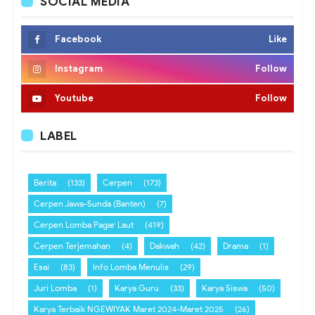
SOCIAL MEDIA
Facebook
Like
Instagram
Follow
Youtube
Follow
LABEL
Berita
(133)
Cerpen
(173)
Cerpen Jawa-Sunda (Banten)
(7)
Cerpen Lomba Pagar Laut
(419)
Cerpen Terjemahan
(4)
Dakwah
(42)
Drama
(1)
Esai
(83)
Info Lomba Menulis
(29)
Juri Lomba
(1)
Karya Guru
(33)
Karya Siswa
(50)
Karya Terbaik NGEWIYAK Maret 2024-Maret 2025
(26)