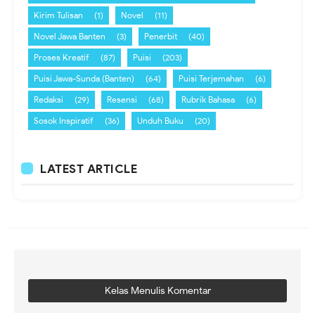
Kirim Tulisan
(1)
Novel
(11)
Novel Jawa Banten
(3)
Penerbit
(40)
Proses Kreatif
(87)
Puisi
(203)
Puisi Jawa-Sunda (Banten)
(64)
Puisi Terjemahan
(6)
Redaksi
(29)
Resensi
(68)
Rubrik Bahasa
(6)
Sosok Inspiratif
(36)
Unduh Buku
(20)
LATEST ARTICLE
Kelas Menulis Komentar