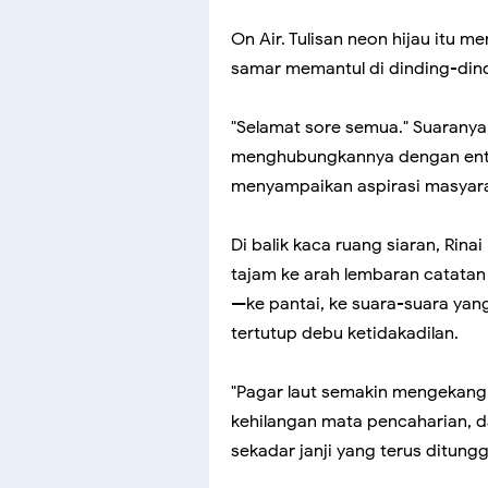
On Air. Tulisan neon hijau itu m
samar memantul di dinding-dind
"Selamat sore semua." Suaran
menghubungkannya dengan entah s
menyampaikan aspirasi masyarak
Di balik kaca ruang siaran, Ri
tajam ke arah lembaran catatan 
—ke pantai, ke suara-suara yan
tertutup debu ketidakadilan.
"Pagar laut semakin mengekang k
kehilangan mata pencaharian, d
sekadar janji yang terus ditungg