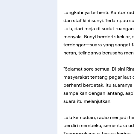
Langkahnya terhenti. Kantor radi
dan staf kini sunyi. Terlampau 
Lalu, dari meja di sudut ruang
menyala. Bunyi berderik keluar,
terdengar—suara yang sangat fam
heran, telinganya berusaha me
"Selamat sore semua. Di sini Ri
masyarakat tentang pagar laut d
berhenti berdetak. Itu suaranya 
sampaikan dengan lantang, aspir
suara itu melanjutkan.
Lalu kemudian, radio menjadi hen
berdiri membeku, sementara udar
Tenggorokannya terasa kering. 