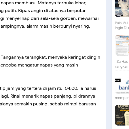
n napas memburu. Matanya terbuka lebar,
g putih. Kipas angin di atasnya berputar
agi menyelinap dari sela-sela gorden, mewarnai
Puisi S
 sampingnya, alarm masih berbunyi nyaring.
ingin Di
a. Tangannya terangkat, menyeka keringat dingin
ZulHas 
, mencoba mengatur napas yang masih
rangka m
p jam yang tertera di jam itu. 04.00. Ia harus
agi. Rinai menarik napas panjang, pikirannya
mempert
alanya semakin pusing, sebab mimpi barusan