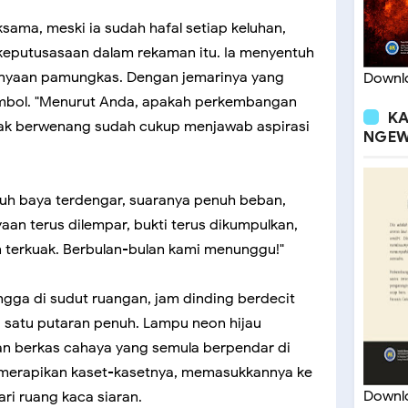
ama, meski ia sudah hafal setiap keluhan,
keputusasaan dalam rekaman itu. Ia menyentuh
rtanyaan pamungkas. Dengan jemarinya yang
Downlo
tombol. "Menurut Anda, apakah perkembangan
KA
ihak berwenang sudah cukup menjawab aspirasi
NGEW
aruh baya terdengar, suaranya penuh beban,
yaan terus dilempar, bukti terus dikumpulkan,
n terkuak. Berbulan-bulan kami menunggu!"
ingga di sudut ruangan, jam dinding berdecit
 satu putaran penuh. Lampu neon hijau
 berkas cahaya yang semula berpendar di
, merapikan kaset-kasetnya, memasukkannya ke
Downlo
dari ruang kaca siaran.