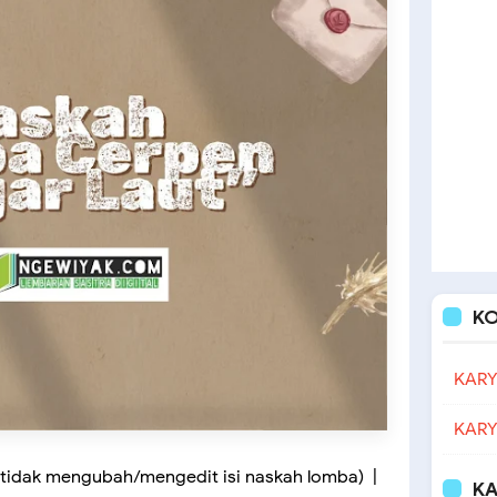
K
KARY
KARY
tidak mengubah/mengedit isi naskah lomba) |
KA