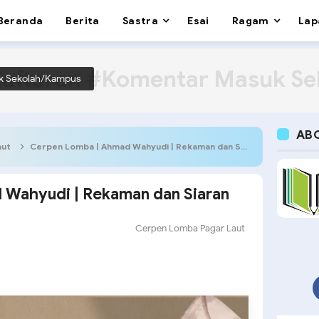
Beranda
Berita
Sastra
Esai
Ragam
Lap
aftaran #Komentar Masuk S
k Sekolah/Kampus
AB
aut
Cerpen Lomba | Ahmad Wahyudi | Rekaman dan Siaran
 Wahyudi | Rekaman dan Siaran
Cerpen Lomba Pagar Laut