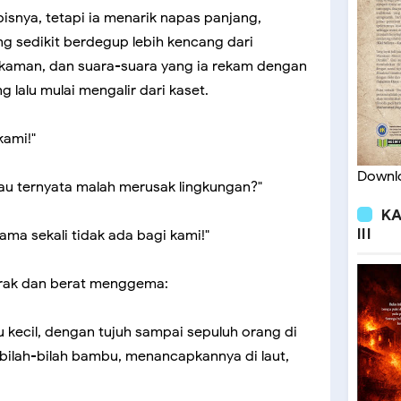
isnya, tetapi ia menarik napas panjang,
 sedikit berdegup lebih kencang dari
ekaman, dan suara-suara yang ia rekam dengan
 lalu mulai mengalir dari kaset.
kami!"
Downlo
au ternyata malah merusak lingkungan?"
KA
III
ma sekali tidak ada bagi kami!"
erak dan berat menggema:
hu kecil, dengan tujuh sampai sepuluh orang di
ilah-bilah bambu, menancapkannya di laut,