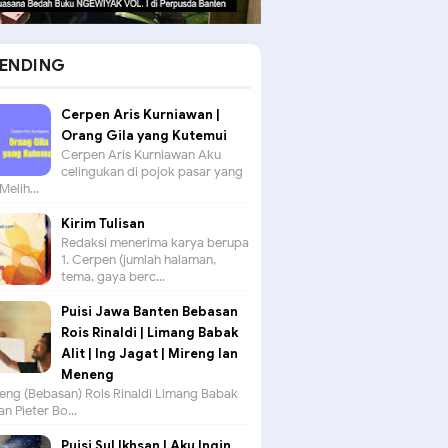
ENDING
Cerpen Aris Kurniawan |
Orang Gila yang Kutemui
Cerpen Aris Kurniawan Aku
celingukan di pojok pasar yang
Melih...
Kirim Tulisan
Redaksi menerima karya berupa
1. Cerpen (jumlah halaman,
tema, gaya berc...
Puisi Jawa Banten Bebasan
Rois Rinaldi | Limang Babak
Alit | Ing Jagat | Mireng lan
Meneng
seng (Bebasan) Rois Rinaldi Limang Babak
an Pieter Bo...
Puisi Sul Ikhsan | Aku Ingin