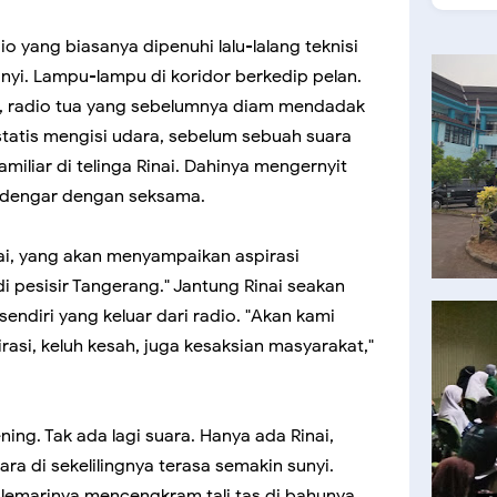
o yang biasanya dipenuhi lalu-lalang teknisi
sunyi. Lampu-lampu di koridor berkedip pelan.
an, radio tua yang sebelumnya diam mendadak
 statis mengisi udara, sebelum sebuah suara
iliar di telinga Rinai. Dahinya mengernyit
ndengar dengan seksama.
nai, yang akan menyampaikan aspirasi
i pesisir Tangerang." Jantung Rinai seakan
sendiri yang keluar dari radio. "Akan kami
asi, keluh kesah, juga kesaksian masyarakat,"
ing. Tak ada lagi suara. Hanya ada Rinai,
a di sekelilingnya terasa semakin sunyi.
Jemarinya mencengkram tali tas di bahunya,