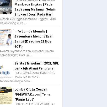
Membaca Engkau | Pada
Sepasang Matamu | Selain
Engkau | Doa | Pada Hari
ul Ikhsan Aku Ingin Membaca Engkau Aku
 malam yang kura...
Info Lomba Menulis |
Sayembara Menulis Esai
Santri (Deadline 22 Nov
2021)
Award Sayembara Esai Nasional Dalam
emperingati Hari Sa...
Berita | Triwulan III 2021, NPL
bank bjb Alami Penurunan
NGEWIYAK.com, BANDUNG —
bank bjb berhasil
ahankan kinerja cem...
Lomba Cipta Cerpen
NGEWIYAK.com | Tema:
"Pagar Laut"
Dulur- dulur NGEWIYAK, isu