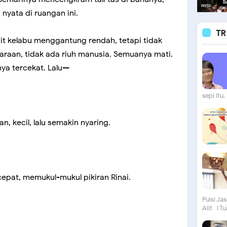
 nyata di ruangan ini.
TR
ngit kelabu menggantung rendah, tetapi tidak
araan, tidak ada riuh manusia. Semuanya mati.
ya tercekat. Lalu—
sepi itu. 
n, kecil, lalu semakin nyaring.
epat, memukul-mukul pikiran Rinai.
Puisi Ja
Alit I Tu