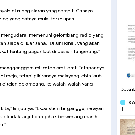
I
enyala di ruang siaran yang sempit. Cahaya
ing yang catnya mulai terkelupas.
ya mengudara, memenuhi gelombang radio yang
iapa di luar sana. "Di sini Rinai, yang akan
at tentang pagar laut di pesisir Tangerang."
nai menggenggam mikrofon erat-erat. Tatapannya
di meja, tetapi pikirannya melayang lebih jauh
g ditelan gelombang, ke wajah-wajah yang
Downlo
KA
ita," lanjutnya. "Ekosistem terganggu, nelayan
II
an tindak lanjut dari pihak berwenang masih
u."