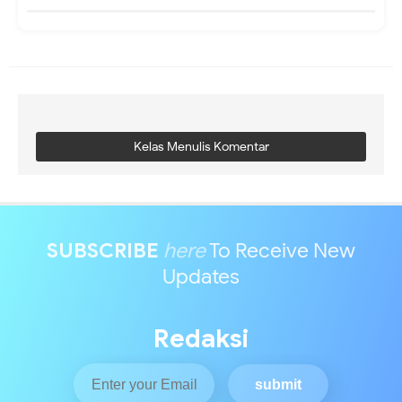
Kelas Menulis Komentar
SUBSCRIBE
here
To Receive New
Updates
Redaksi