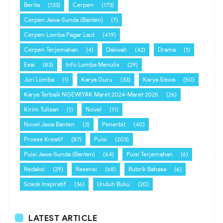
Berita
(133)
Cerpen
(173)
Cerpen Jawa-Sunda (Banten)
(7)
Cerpen Lomba Pagar Laut
(419)
Cerpen Terjemahan
(4)
Dakwah
(42)
Drama
(1)
Esai
(83)
Info Lomba Menulis
(29)
Juri Lomba
(1)
Karya Guru
(33)
Karya Siswa
(50)
Karya Terbaik NGEWIYAK Maret 2024-Maret 2025
(26)
Kirim Tulisan
(1)
Novel
(11)
Novel Jawa Banten
(3)
Penerbit
(40)
Proses Kreatif
(87)
Puisi
(203)
Puisi Jawa-Sunda (Banten)
(64)
Puisi Terjemahan
(6)
Redaksi
(29)
Resensi
(68)
Rubrik Bahasa
(6)
Sosok Inspiratif
(36)
Unduh Buku
(20)
LATEST ARTICLE