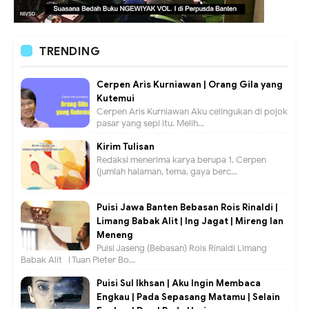
TRENDING
Cerpen Aris Kurniawan | Orang Gila yang
Kutemui
Cerpen Aris Kurniawan Aku celingukan di pojok
pasar yang sepi itu. Melih...
Kirim Tulisan
Redaksi menerima karya berupa 1. Cerpen
(jumlah halaman, tema, gaya berc...
Puisi Jawa Banten Bebasan Rois Rinaldi |
Limang Babak Alit | Ing Jagat | Mireng lan
Meneng
Puisi Jaseng (Bebasan) Rois Rinaldi Limang
Babak Alit I Tuan Pieter Bo...
Puisi Sul Ikhsan | Aku Ingin Membaca
Engkau | Pada Sepasang Matamu | Selain