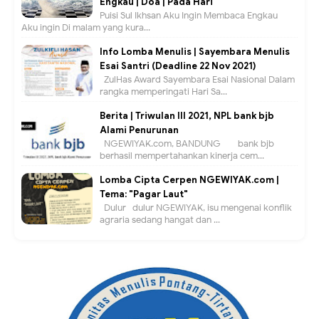
Engkau | Doa | Pada Hari
Puisi Sul Ikhsan Aku Ingin Membaca Engkau
Aku ingin Di malam yang kura...
Info Lomba Menulis | Sayembara Menulis
Esai Santri (Deadline 22 Nov 2021)
ZulHas Award Sayembara Esai Nasional Dalam
rangka memperingati Hari Sa...
Berita | Triwulan III 2021, NPL bank bjb
Alami Penurunan
NGEWIYAK.com, BANDUNG — bank bjb
berhasil mempertahankan kinerja cem...
Lomba Cipta Cerpen NGEWIYAK.com |
Tema: "Pagar Laut"
Dulur- dulur NGEWIYAK, isu mengenai konflik
agraria sedang hangat dan ...