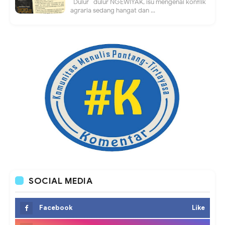
Dulur- dulur NGEWIYAK, isu mengenai konflik
agraria sedang hangat dan ...
SOCIAL MEDIA
Facebook
Like