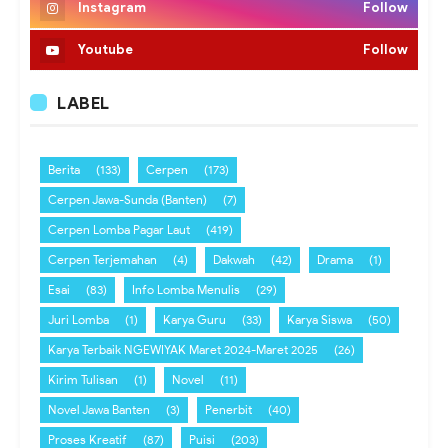
Instagram
Follow
Youtube
Follow
LABEL
Berita
(133)
Cerpen
(173)
Cerpen Jawa-Sunda (Banten)
(7)
Cerpen Lomba Pagar Laut
(419)
Cerpen Terjemahan
(4)
Dakwah
(42)
Drama
(1)
Esai
(83)
Info Lomba Menulis
(29)
Juri Lomba
(1)
Karya Guru
(33)
Karya Siswa
(50)
Karya Terbaik NGEWIYAK Maret 2024-Maret 2025
(26)
Kirim Tulisan
(1)
Novel
(11)
Novel Jawa Banten
(3)
Penerbit
(40)
Proses Kreatif
(87)
Puisi
(203)