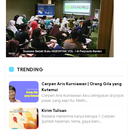
TRENDING
Cerpen Aris Kurniawan | Orang Gila yang
Kutemui
Cerpen Aris Kurniawan Aku celingukan di pojok
pasar yang sepi itu. Melih...
Kirim Tulisan
Redaksi menerima karya berupa 1. Cerpen
(jumlah halaman, tema, gaya berc...