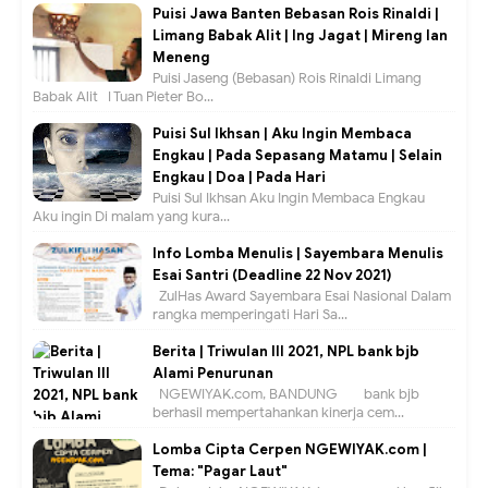
Puisi Jawa Banten Bebasan Rois Rinaldi |
Limang Babak Alit | Ing Jagat | Mireng lan
Meneng
Puisi Jaseng (Bebasan) Rois Rinaldi Limang
Babak Alit I Tuan Pieter Bo...
Puisi Sul Ikhsan | Aku Ingin Membaca
Engkau | Pada Sepasang Matamu | Selain
Engkau | Doa | Pada Hari
Puisi Sul Ikhsan Aku Ingin Membaca Engkau
Aku ingin Di malam yang kura...
Info Lomba Menulis | Sayembara Menulis
Esai Santri (Deadline 22 Nov 2021)
ZulHas Award Sayembara Esai Nasional Dalam
rangka memperingati Hari Sa...
Berita | Triwulan III 2021, NPL bank bjb
Alami Penurunan
NGEWIYAK.com, BANDUNG — bank bjb
berhasil mempertahankan kinerja cem...
Lomba Cipta Cerpen NGEWIYAK.com |
Tema: "Pagar Laut"