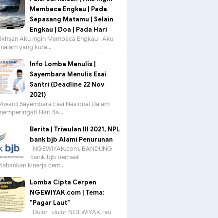
Membaca Engkau | Pada
Sepasang Matamu | Selain
Engkau | Doa | Pada Hari
ul Ikhsan Aku Ingin Membaca Engkau Aku
 malam yang kura...
Info Lomba Menulis |
Sayembara Menulis Esai
Santri (Deadline 22 Nov
2021)
Award Sayembara Esai Nasional Dalam
emperingati Hari Sa...
Berita | Triwulan III 2021, NPL
bank bjb Alami Penurunan
NGEWIYAK.com, BANDUNG —
bank bjb berhasil
ahankan kinerja cem...
Lomba Cipta Cerpen
NGEWIYAK.com | Tema:
"Pagar Laut"
Dulur- dulur NGEWIYAK, isu