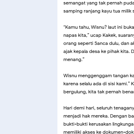
semangat yang tak pernah puda
samping ranjang kayu tua milik 
“Kamu tahu, Wisnu? laut ini buk
napas kita,” ucap Kakek, suara
orang seperti Sanca dulu, dan 
ajak kepala desa ke pihak kita. 
menang.”
Wisnu menggenggam tangan kake
karena selalu ada di sisi kami
bergulung, kita tak pernah benar
Hari demi hari, seluruh tenagan
menjadi hak mereka. Dengan b
bukti-bukti kerusakan lingkung
memiliki akses ke dokumen-do