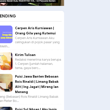
ENDING
Cerpen Aris Kurniawan |
Orang Gila yang Kutemui
Cerpen Aris Kurniawan Aku
celingukan di pojok pasar yang
Melih...
Kirim Tulisan
Redaksi menerima karya berupa
1. Cerpen (jumlah halaman,
tema, gaya berc...
Puisi Jawa Banten Bebasan
Rois Rinaldi | Limang Babak
Alit | Ing Jagat | Mireng lan
Meneng
seng (Bebasan) Rois Rinaldi Limang Babak
an Pieter Bo...
Puisi Sul Ikhsan | Aku Ingin