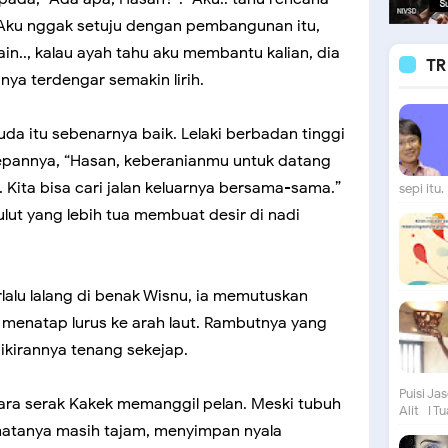
 Aku nggak setuju dengan pembangunan itu,
in.., kalau ayah tahu aku membantu kalian, dia
TR
nya terdengar semakin lirih.
uda itu sebenarnya baik. Lelaki berbadan tinggi
pannya, “Hasan, keberanianmu untuk datang
. Kita bisa cari jalan keluarnya bersama-sama.”
sepi itu. 
lut yang lebih tua membuat desir di nadi
rlalu lalang di benak Wisnu, ia memutuskan
 menatap lurus ke arah laut. Rambutnya yang
ikirannya tenang sekejap.
Puisi Ja
ara serak Kakek memanggil pelan. Meski tubuh
Alit I Tu
atanya masih tajam, menyimpan nyala