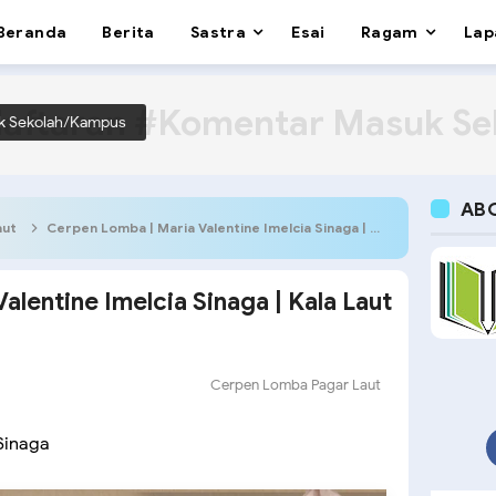
Beranda
Berita
Sastra
Esai
Ragam
Lap
aftaran #Komentar Masuk S
k Sekolah/Kampus
AB
aut
Cerpen Lomba | Maria Valentine Imelcia Sinaga | Kala Laut Meraung
lentine Imelcia Sinaga | Kala Laut
Cerpen Lomba Pagar Laut
Sinaga