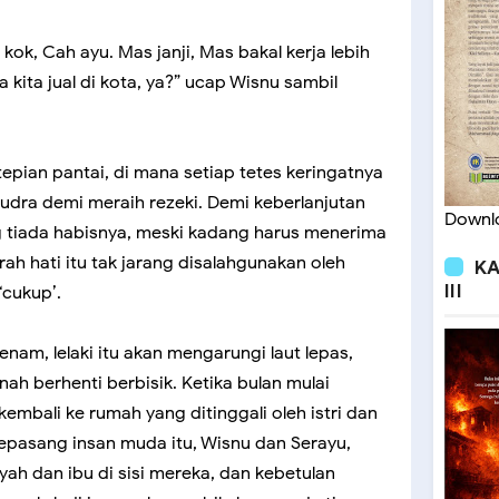
 kok, Cah ayu. Mas janji, Mas bakal kerja lebih
a kita jual di kota, ya?” ucap Wisnu sambil
tepian pantai, di mana setiap tetes keringatnya
dra demi meraih rezeki. Demi keberlanjutan
Downlo
ng tiada habisnya, meski kadang harus menerima
h hati itu tak jarang disalahgunakan oleh
KA
III
‘cukup’.
enam, lelaki itu akan mengarungi laut lepas,
h berhenti berbisik. Ketika bulan mulai
kembali ke rumah yang ditinggali oleh istri dan
epasang insan muda itu, Wisnu dan Serayu,
yah dan ibu di sisi mereka, dan kebetulan