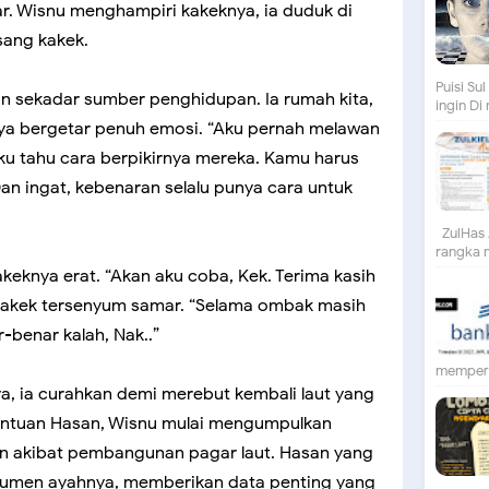
r. Wisnu menghampiri kakeknya, ia duduk di
sang kakek.
Puisi S
an sekadar sumber penghidupan. Ia rumah kita,
ingin Di
nya bergetar penuh emosi. “Aku pernah melawan
aku tahu cara berpikirnya mereka. Kamu harus
Dan ingat, kebenaran selalu punya cara untuk
ZulHas 
rangka m
knya erat. “Akan aku coba, Kek. Terima kasih
.” Kakek tersenyum samar. “Selama ombak masih
-benar kalah, Nak..”
mempert
ya, ia curahkan demi merebut kembali laut yang
antuan Hasan, Wisnu mulai mengumpulkan
an akibat pembangunan pagar laut. Hasan yang
kumen ayahnya, memberikan data penting yang