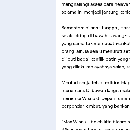
menghalangi akses para nelayan
selama ini menjadi jantung keh
Sementara si anak tunggal, Ha
selalu hidup di bawah bayang
yang sama tak membuatnya ikut
orang lain, ia selalu menuruti se
diliputi badai konflik batin ya
yang dilakukan ayahnya salah, t
Mentari senja telah tertidur le
menemani. Di bawah langit mal
menemui Wisnu di depan rumahn
berpendar lembut, yang bahkan
“Mas Wisnu.., boleh kita bicara
Wisnu menatapnya dengan waspa