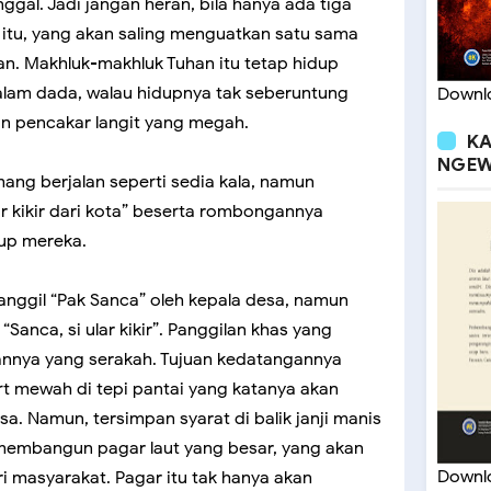
ggal. Jadi jangan heran, bila hanya ada tiga
 itu, yang akan saling menguatkan satu sama
an. Makhluk-makhluk Tuhan itu tetap hidup
alam dada, walau hidupnya tak seberuntung
Downlo
n pencakar langit yang megah.
KA
NGEW
ng berjalan seperti sedia kala, namun
r kikir dari kota” beserta rombongannya
up mereka.
anggil “Pak Sanca” oleh kepala desa, namun
Sanca, si ular kikir”. Panggilan khas yang
annya yang serakah. Tujuan kedatangannya
 mewah di tepi pantai yang katanya akan
 Namun, tersimpan syarat di balik janji manis
 membangun pagar laut yang besar, yang akan
Downlo
 masyarakat. Pagar itu tak hanya akan