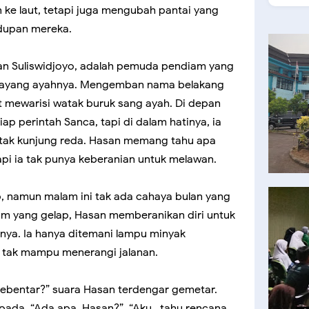
 ke laut, tetapi juga mengubah pantai yang
idupan mereka.
san Suliswidjoyo, adalah pemuda pendiam yang
-bayang ayahnya. Mengemban nama belakang
 mewarisi watak buruk sang ayah. Di depan
tiap perintah Sanca, tapi di dalam hatinya, ia
ng tak kunjung reda. Hasan memang tahu apa
api ia tak punya keberanian untuk melawan.
lap, namun malam ini tak ada cahaya bulan yang
am yang gelap, Hasan memberanikan diri untuk
ya. Ia hanya ditemani lampu minyak
 tak mampu menerangi jalanan.
 sebentar?” suara Hasan terdengar gemetar.
da, “Ada apa, Hasan?”. “Aku.. tahu rencana