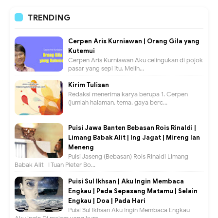
TRENDING
Cerpen Aris Kurniawan | Orang Gila yang
Kutemui
Cerpen Aris Kurniawan Aku celingukan di pojok
pasar yang sepi itu. Melih...
Kirim Tulisan
Redaksi menerima karya berupa 1. Cerpen
(jumlah halaman, tema, gaya berc...
Puisi Jawa Banten Bebasan Rois Rinaldi |
Limang Babak Alit | Ing Jagat | Mireng lan
Meneng
Puisi Jaseng (Bebasan) Rois Rinaldi Limang
Babak Alit I Tuan Pieter Bo...
Puisi Sul Ikhsan | Aku Ingin Membaca
Engkau | Pada Sepasang Matamu | Selain
Engkau | Doa | Pada Hari
Puisi Sul Ikhsan Aku Ingin Membaca Engkau