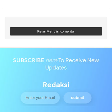
Kelas Menulis Komentar
SUBSCRIBE
here
To Receive New
Updates
Redaksi