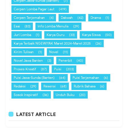
Cerpen Jawa-Sunda (Banten)
(7)
Cerpen Lomba Pagar Laut
(419)
Cerpen Terjemahan
(4)
Dakwah
(42)
Drama
(1)
Esai
(83)
Info Lomba Menulis
(29)
Juri Lomba
(1)
Karya Guru
(33)
Karya Siswa
(50)
Karya Terbaik NGEWIYAK Maret 2024-Maret 2025
(26)
Kirim Tulisan
(1)
Novel
(11)
Novel Jawa Banten
(3)
Penerbit
(40)
Proses Kreatif
(87)
Puisi
(203)
Puisi Jawa-Sunda (Banten)
(64)
Puisi Terjemahan
(6)
Redaksi
(29)
Resensi
(68)
Rubrik Bahasa
(6)
Sosok Inspiratif
(36)
Unduh Buku
(20)
LATEST ARTICLE