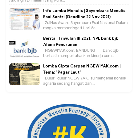
Aku ingin Di malam yang kura...
Info Lomba Menulis | Sayembara Menulis
Esai Santri (Deadline 22 Nov 2021)
ZulHas Award Sayembara Esai Nasional Dalam
rangka memperingati Hari Sa...
Berita | Triwulan III 2021, NPL bank bjb
Alami Penurunan
NGEWIYAK.com, BANDUNG — bank bjb
berhasil mempertahankan kinerja cem...
Lomba Cipta Cerpen NGEWIYAK.com |
Tema: "Pagar Laut"
Dulur- dulur NGEWIYAK, isu mengenai konflik
agraria sedang hangat dan ...