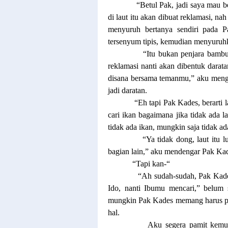
“Betul Pak, jadi saya mau b
di laut itu akan dibuat reklamasi, na
menyuruh bertanya sendiri pada P
tersenyum tipis, kemudian menyuruhk
“Itu bukan penjara bambu 
reklamasi nanti akan dibentuk darat
disana bersama temanmu,” aku menga
jadi daratan.
“Eh tapi Pak Kades, berarti
cari ikan bagaimana jika tidak ada la
tidak ada ikan, mungkin saja tidak ad
“Ya tidak dong, laut itu 
bagian lain,” aku mendengar Pak Kad
“Tapi kan-“
“Ah sudah-sudah, Pak Kade
Ido, nanti Ibumu mencari,” belum 
mungkin Pak Kades memang harus pe
hal.
Aku segera pamit kemud