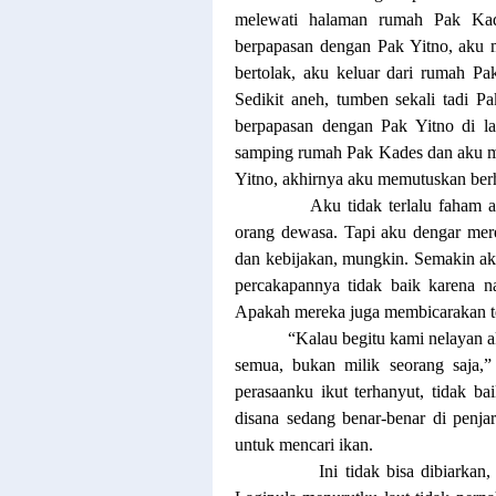
melewati halaman rumah Pak Kade
berpapasan dengan Pak Yitno, aku 
bertolak, aku keluar dari rumah 
Sedikit aneh, tumben sekali tadi P
berpapasan dengan Pak Yitno di lau
samping rumah Pak Kades dan aku m
Yitno, akhirnya aku memutuskan ber
Aku tidak terlalu faham 
orang dewasa. Tapi aku dengar mere
dan kebijakan, mungkin. Semakin aku
percakapannya tidak baik karena n
Apakah mereka juga membicarakan ten
“Kalau begitu kami nelayan ak
semua, bukan milik seorang saja,
perasaanku ikut terhanyut, tidak bai
disana sedang benar-benar di penja
untuk mencari ikan.
Ini tidak bisa dibiarka