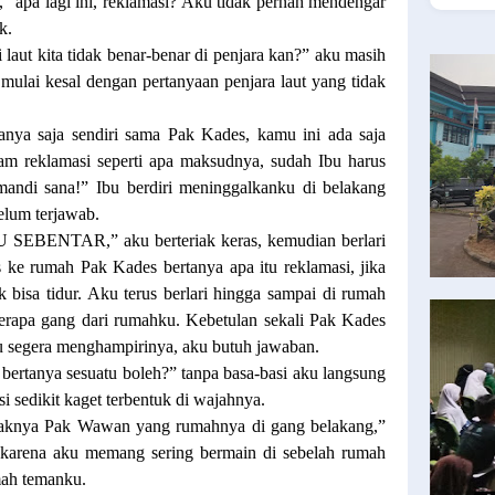
 apa lagi ini, reklamasi? Aku tidak pernah mendengar
k.
laut kita tidak benar-benar di penjara kan?” aku masih
 mulai kesal dengan pertanyaan penjara laut yang tidak
anya saja sendiri sama Pak Kades, kamu ini ada saja
ham reklamasi seperti apa maksudnya, sudah Ibu harus
mandi sana!” Ibu berdiri meninggalkanku di belakang
elum terjawab.
BENTAR,” aku berteriak keras, kemudian berlari
ke rumah Pak Kades bertanya apa itu reklamasi, jika
ak bisa tidur. Aku terus berlari hingga sampai di rumah
erapa gang dari rumahku. Kebetulan sekali Pak Kades
u segera menghampirinya, aku butuh jawaban.
 bertanya sesuatu boleh?” tanpa basa-basi aku langsung
i sedikit kaget terbentuk di wajahnya.
naknya Pak Wawan yang rumahnya di gang belakang,”
u karena aku memang sering bermain di sebelah rumah
ah temanku.