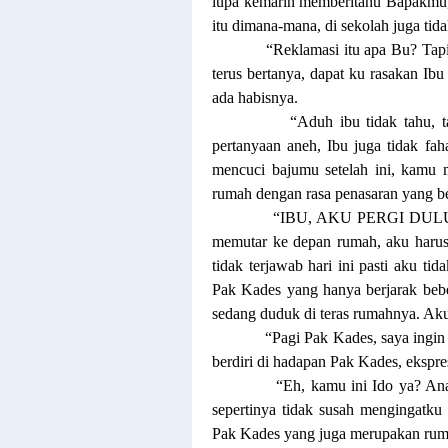
lupa kemarin memberitahu Bapakmu,”
itu dimana-mana, di sekolah juga tida
“Reklamasi itu apa Bu? Tapi 
terus bertanya, dapat ku rasakan Ibu
ada habisnya.
“Aduh ibu tidak tahu, t
pertanyaan aneh, Ibu juga tidak fa
mencuci bajumu setelah ini, kamu 
rumah dengan rasa penasaran yang b
“IBU, AKU PERGI DULU SE
memutar ke depan rumah, aku harus 
tidak terjawab hari ini pasti aku tid
Pak Kades yang hanya berjarak beb
sedang duduk di teras rumahnya. Ak
“Pagi Pak Kades, saya ingin
berdiri di hadapan Pak Kades, ekspres
“Eh, kamu ini Ido ya? A
sepertinya tidak susah mengingatk
Pak Kades yang juga merupakan rum