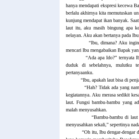
hanya mendapati ekspresi kecewa Bap
berlalu akhirnya kita memutuskan u
kunjung mendapat ikan banyak. Saat
laut itu, aku masih bingung apa k
nelayan. Aku akan bertanya pada Ibu, 
“Ibu, dimana? Aku ingin
mencari Ibu mengabaikan Bapak yan
“Ada apa Ido?” ternyata I
duduk di sebelahnya, mulutku t
pertanyaanku.
“Ibu, apakah laut bisa di pen
“Hah? Tidak ada yang naman
kegiatannya. Aku merasa sedikit kes
laut. Fungsi bambu-bambu yang ada
malah menyusahkan.
“Bambu-bambu di laut 
menyusahkan sekali,” sepertinya nada 
“Oh itu, Ibu dengar-dengar 