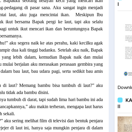
. Bapakku seorang nelayan kecil yang mencari ikan
I
ng-pedagang di pasar sana. Aku sangat ingin menjadi
tai laut, aku juga mencintai ikan.
Meskipun Ibu
k ikut bersama Bapak pergi ke laut, tapi aku selalu
pagi untuk ikut mencari ikan dan beruntungnya Bapak
 bersamanya.
ahu!” aku segera naik ke atas perahu, kaki kecilku agak
hampir dua kali tinggi badanku. Setelah aku naik, Bapak
 yang lebih dalam, kemudian Bapak naik dan mulai
u mulai berjalan aku merasakan perasaan gembira yang
lam bau laut, bau udara pagi, serta sedikit bau amis
 di laut? Memang bambu bisa tumbuh di laut?” aku
Downlo
lu tidak ada bambu disini.
nya tumbuh di darat, tapi sudah lima hari bambu ini ada
KA
II
ancapkannya,” aku makin terheran, mengapa laut harus
 sekali.
” aku sering melihat film di televisi dan bentuk penjara
ejer di laut ini, hanya saja mungkin penjara di dalam