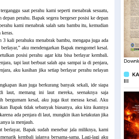
 terganggu saat perahu kami seperti menabrak sesuatu,
ah depan perahu. Bapak segera bergeser posisi ke depan
perahu kami menabrak salah satu bambu itu, kemudian
 keras.
h 3 kali perahuku menabrak bambu, mengapa juga ada
an berlayar,” aku mendengarkan Bapak mengomel kesal.
kan posisi perahu agar kita bisa berlayar kembali.
Downlo
enjara, tapi laut berbuat salah apa sampai ia di penjara,
enjara, aku kasihan jika setiap berlayar perahu nelayan
KA
III
ngkapan ikan juga berkurang banyak sekali, ide siapa
i laut, memang ini laut mereka, seenaknya saja
h bergumam kesal, aku juga ikut merasa kesal. Aku
 ikan Bapak tidak sebanyak biasanya, aku kira ikannya
 karena ada penjara di laut, mungkin ikan ketakutan jika
kanya ia menjauh.
jut berlayar, Bapak sudah menebar jala miliknya, kami
menarik kembali jalanya bersama-sama. Lagi-lagi aku