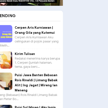
ENDING
Cerpen Aris Kurniawan |
Orang Gila yang Kutemui
Cerpen Aris Kurniawan Aku
celingukan di pojok pasar yang
Melih...
Kirim Tulisan
Redaksi menerima karya berupa
1. Cerpen (jumlah halaman,
tema, gaya berc...
Puisi Jawa Banten Bebasan
Rois Rinaldi | Limang Babak
Alit | Ing Jagat | Mireng lan
Meneng
seng (Bebasan) Rois Rinaldi Limang Babak
an Pieter Bo...
Puisi Sul Ikhsan | Aku Ingin