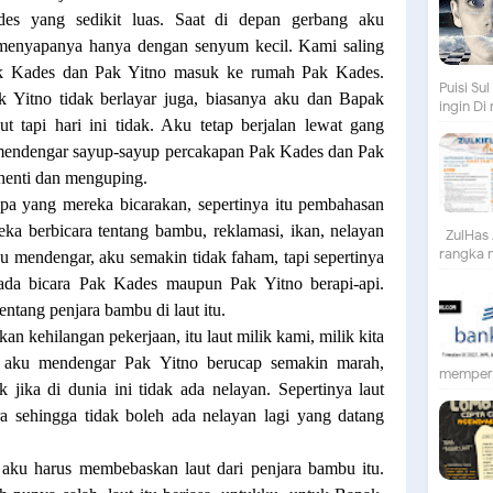
s yang sedikit luas. Saat di depan gerbang aku
menyapanya hanya dengan senyum kecil. Kami saling
Pak Kades dan Pak Yitno masuk ke rumah Pak Kades.
Puisi S
ak Yitno tidak berlayar juga, biasanya aku dan Bapak
ingin Di
t tapi hari ini tidak. Aku tetap berjalan lewat gang
endengar sayup-sayup percakapan Pak Kades dan Pak
henti dan menguping.
apa yang mereka bicarakan, sepertinya itu pembahasan
ka berbicara tentang bambu, reklamasi, ikan, nelayan
ZulHas 
rangka m
 mendengar, aku semakin tidak faham, tapi sepertinya
ada bicara Pak Kades maupun Pak Yitno berapi-api.
tang penjara bambu di laut itu.
an kehilangan pekerjaan, itu laut milik kami, milik kita
” aku mendengar Pak Yitno berucap semakin marah,
mempert
k jika di dunia ini tidak ada nelayan. Sepertinya laut
ra sehingga tidak boleh ada nelayan lagi yang datang
n, aku harus membebaskan laut dari penjara bambu itu.