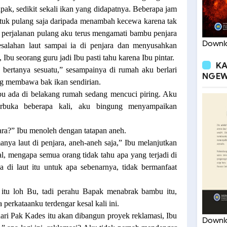
ak, sedikit sekali ikan yang didapatnya. Beberapa jam
ntuk pulang saja daripada menambah kecewa karena tak
 perjalanan pulang aku terus mengamati bambu penjara
Downlo
esalahan laut sampai ia di penjara dan menyusahkan
Ibu seorang guru jadi Ibu pasti tahu karena Ibu pintar.
KA
 bertanya sesuatu,” sesampainya di rumah aku berlari
NGEW
g membawa bak ikan sendirian.
bu ada di belakang rumah sedang mencuci piring. Aku
erbuka beberapa kali, aku bingung menyampaikan
jara?” Ibu menoleh dengan tatapan aneh.
ya laut di penjara, aneh-aneh saja,” Ibu melanjutkan
al, mengapa semua orang tidak tahu apa yang terjadi di
 di laut itu untuk apa sebenarnya, tidak bermanfaat
itu loh Bu, tadi perahu Bapak menabrak bambu itu,
perkataanku terdengar kesal kali ini.
dari Pak Kades itu akan dibangun proyek reklamasi, Ibu
Downlo