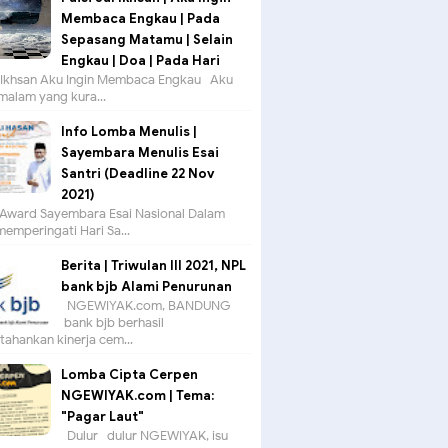
Membaca Engkau | Pada
Sepasang Matamu | Selain
Engkau | Doa | Pada Hari
ul Ikhsan Aku Ingin Membaca Engkau Aku
 malam yang kura...
Info Lomba Menulis |
Sayembara Menulis Esai
Santri (Deadline 22 Nov
2021)
Award Sayembara Esai Nasional Dalam
emperingati Hari Sa...
Berita | Triwulan III 2021, NPL
bank bjb Alami Penurunan
NGEWIYAK.com, BANDUNG —
bank bjb berhasil
ahankan kinerja cem...
Lomba Cipta Cerpen
NGEWIYAK.com | Tema:
"Pagar Laut"
Dulur- dulur NGEWIYAK, isu