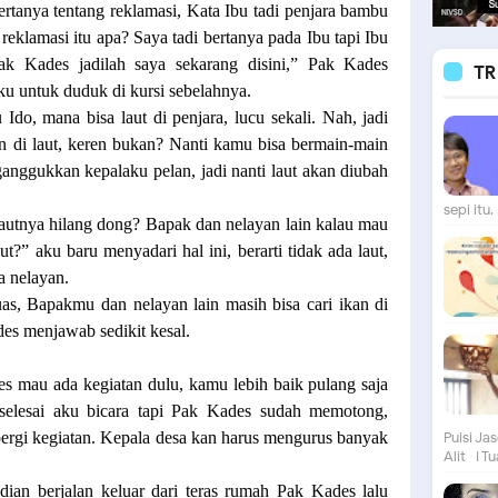
ertanya tentang reklamasi, Kata Ibu tadi penjara bambu
h reklamasi itu apa? Saya tadi bertanya pada Ibu tapi Ibu
ak Kades jadilah saya sekarang disini,” Pak Kades
TR
u untuk duduk di kursi sebelahnya.
Ido, mana bisa laut di penjara, lucu sekali. Nah, jadi
an di laut, keren bukan? Nanti kamu bisa bermain-main
nggukkan kepalaku pelan, jadi nanti laut akan diubah
sepi itu. 
 lautnya hilang dong? Bapak dan nelayan lain kalau mau
ut?” aku baru menyadari hal ini, berarti tidak ada laut,
a nelayan.
luas, Bapakmu dan nelayan lain masih bisa cari ikan di
es menjawab sedikit kesal.
s mau ada kegiatan dulu, kamu lebih baik pulang saja
selesai aku bicara tapi Pak Kades sudah memotong,
rgi kegiatan. Kepala desa kan harus mengurus banyak
Puisi Ja
Alit I Tu
ian berjalan keluar dari teras rumah Pak Kades lalu