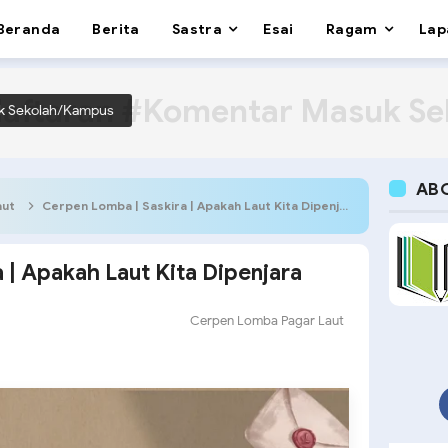
Beranda
Berita
Sastra
Esai
Ragam
Lap
aftaran #Komentar Masuk S
k Sekolah/Kampus
AB
aut
Cerpen Lomba | Saskira | Apakah Laut Kita Dipenjara
 | Apakah Laut Kita Dipenjara
Cerpen Lomba Pagar Laut