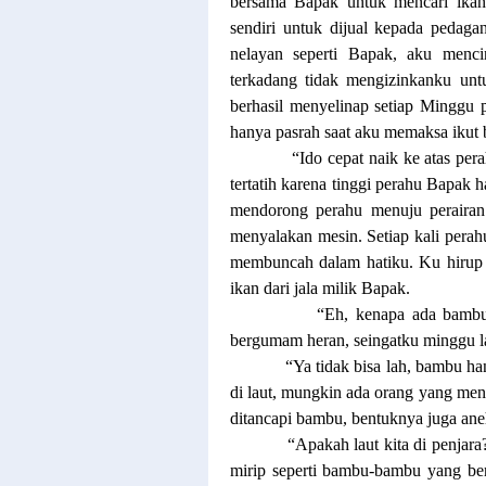
bersama Bapak untuk mencari ikan
sendiri untuk dijual kepada pedaga
nelayan seperti Bapak, aku mencin
terkadang tidak mengizinkanku untu
berhasil menyelinap setiap Minggu 
hanya pasrah saat aku memaksa ikut
“Ido cepat naik ke atas per
tertatih karena tinggi perahu Bapak 
mendorong perahu menuju perairan
menyalakan mesin. Setiap kali perah
membuncah dalam hatiku. Ku hirup da
ikan dari jala milik Bapak.
“Eh, kenapa ada bambu
bergumam heran, seingatku minggu la
“Ya tidak bisa lah, bambu ha
di laut, mungkin ada orang yang men
ditancapi bambu, bentuknya juga aneh
“Apakah laut kita di penjara?
mirip seperti bambu-bambu yang berj