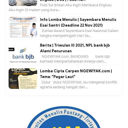
Puisi Sul Ikhsan Aku Ingin Membaca Engkau
Aku ingin Di malam yang kura...
Info Lomba Menulis | Sayembara Menulis
Esai Santri (Deadline 22 Nov 2021)
ZulHas Award Sayembara Esai Nasional Dalam
rangka memperingati Hari Sa...
Berita | Triwulan III 2021, NPL bank bjb
Alami Penurunan
NGEWIYAK.com, BANDUNG — bank bjb
berhasil mempertahankan kinerja cem...
Lomba Cipta Cerpen NGEWIYAK.com |
Tema: "Pagar Laut"
Dulur- dulur NGEWIYAK, isu mengenai konflik
agraria sedang hangat dan ...