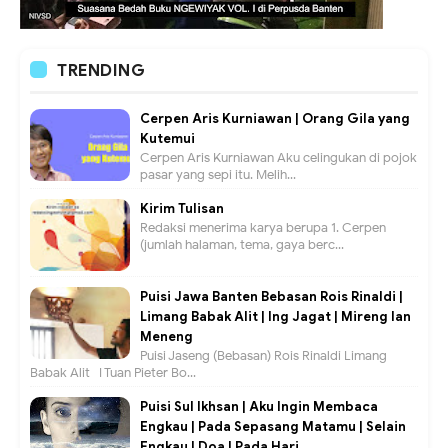
TRENDING
Cerpen Aris Kurniawan | Orang Gila yang
Kutemui
Cerpen Aris Kurniawan Aku celingukan di pojok
pasar yang sepi itu. Melih...
Kirim Tulisan
Redaksi menerima karya berupa 1. Cerpen
(jumlah halaman, tema, gaya berc...
Puisi Jawa Banten Bebasan Rois Rinaldi |
Limang Babak Alit | Ing Jagat | Mireng lan
Meneng
Puisi Jaseng (Bebasan) Rois Rinaldi Limang
Babak Alit I Tuan Pieter Bo...
Puisi Sul Ikhsan | Aku Ingin Membaca
Engkau | Pada Sepasang Matamu | Selain
Engkau | Doa | Pada Hari