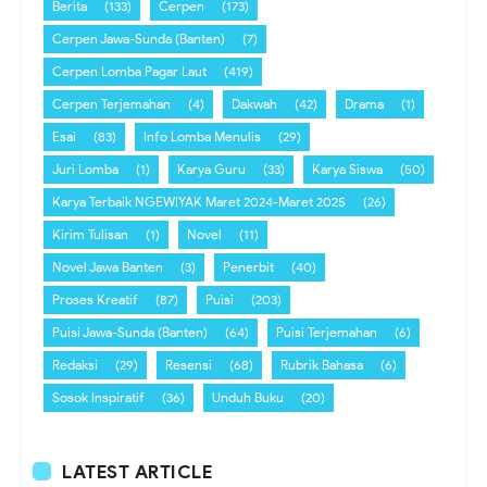
Berita
(133)
Cerpen
(173)
Cerpen Jawa-Sunda (Banten)
(7)
Cerpen Lomba Pagar Laut
(419)
Cerpen Terjemahan
(4)
Dakwah
(42)
Drama
(1)
Esai
(83)
Info Lomba Menulis
(29)
Juri Lomba
(1)
Karya Guru
(33)
Karya Siswa
(50)
Karya Terbaik NGEWIYAK Maret 2024-Maret 2025
(26)
Kirim Tulisan
(1)
Novel
(11)
Novel Jawa Banten
(3)
Penerbit
(40)
Proses Kreatif
(87)
Puisi
(203)
Puisi Jawa-Sunda (Banten)
(64)
Puisi Terjemahan
(6)
Redaksi
(29)
Resensi
(68)
Rubrik Bahasa
(6)
Sosok Inspiratif
(36)
Unduh Buku
(20)
LATEST ARTICLE