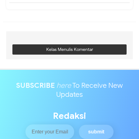
Kelas Menulis Komentar
SUBSCRIBE
here
To Receive New
Updates
Redaksi