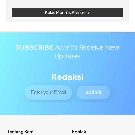
Kelas Menulis Komentar
SUBSCRIBE
here
To Receive New
Updates
Redaksi
Tentang Kami
Kontak