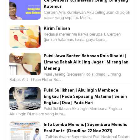
Cerpen Aris Kurniawan | Orang Gila yang
Kutemui
Cerpen Aris Kurniawan Aku celingukan di pojok
pasar yang sepi itu. Melih...
Kirim Tulisan
Redaksi menerima karya berupa 1. Cerpen
(jumlah halaman, tema, gaya berc...
Puisi Jawa Banten Bebasan Rois Rinaldi |
Limang Babak Alit | Ing Jagat | Mireng lan
Meneng
Puisi Jaseng (Bebasan) Rois Rinaldi Limang
Babak Alit I Tuan Pieter Bo...
Puisi Sul Ikhsan | Aku Ingin Membaca
Engkau | Pada Sepasang Matamu | Selain
Engkau | Doa | Pada Hari
Puisi Sul Ikhsan Aku Ingin Membaca Engkau
Aku ingin Di malam yang kura...
Info Lomba Menulis | Sayembara Menulis
Esai Santri (Deadline 22 Nov 2021)
ZulHas Award Sayembara Esai Nasional Dalam