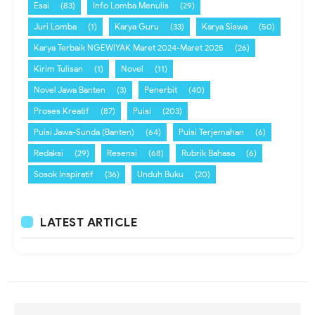
Esai
(83)
Info Lomba Menulis
(29)
Juri Lomba
(1)
Karya Guru
(33)
Karya Siswa
(50)
Karya Terbaik NGEWIYAK Maret 2024-Maret 2025
(26)
Kirim Tulisan
(1)
Novel
(11)
Novel Jawa Banten
(3)
Penerbit
(40)
Proses Kreatif
(87)
Puisi
(203)
Puisi Jawa-Sunda (Banten)
(64)
Puisi Terjemahan
(6)
Redaksi
(29)
Resensi
(68)
Rubrik Bahasa
(6)
Sosok Inspiratif
(36)
Unduh Buku
(20)
LATEST ARTICLE