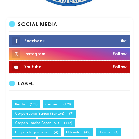
SOCIAL MEDIA
Facebook
Like
Instagram
Follow
Youtube
Follow
LABEL
Berita
(133)
Cerpen
(173)
Cerpen Jawa-Sunda (Banten)
(7)
Cerpen Lomba Pagar Laut
(419)
Cerpen Terjemahan
(4)
Dakwah
(42)
Drama
(1)