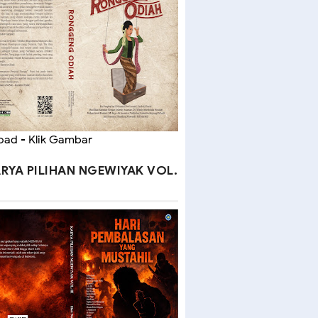
ad - Klik Gambar
RYA PILIHAN NGEWIYAK VOL.