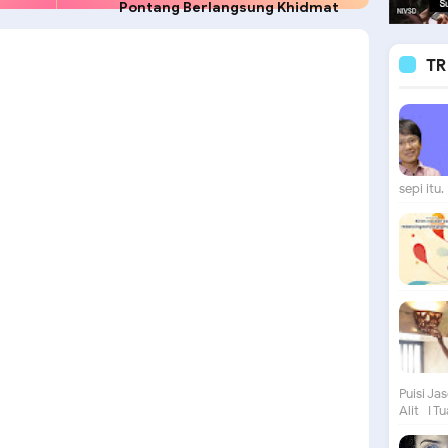
Pontang Berlangsung Khidmat
TR
sepi itu. 
Puisi Ja
Alit I Tu