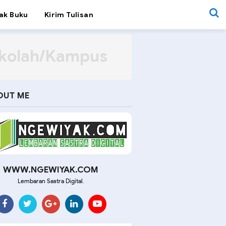
ak Buku
Kirim Tulisan
ekolah/Kampus
OUT ME
WWW.NGEWIYAK.COM
Lembaran Sastra Digital.