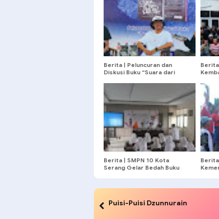
Berita | Peluncuran dan
Berita
Diskusi Buku “Suara dari
Kemba
Alaska” Warnai Nyenyore dan
dalam
Kado Lebaran 2026 Rumah
Dunia
Berita | SMPN 10 Kota
Berita
Serang Gelar Bedah Buku
Kemer
Antologi Puisi "Aksara-
Puri D
Aksara Lugu"
Puisi-Puisi Dzunnurain