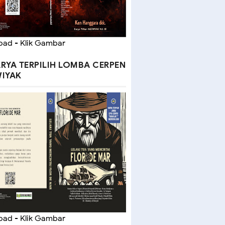
ad - Klik Gambar
RYA TERPILIH LOMBA CERPEN
IYAK
ad - Klik Gambar