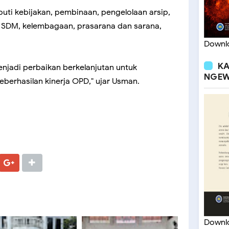
uti kebijakan, pembinaan, pengelolaan arsip,
u SDM, kelembagaan, prasarana dan sarana,
Downlo
KA
njadi perbaikan berkelanjutan untuk
NGEW
erhasilan kinerja OPD," ujar Usman.
Downlo