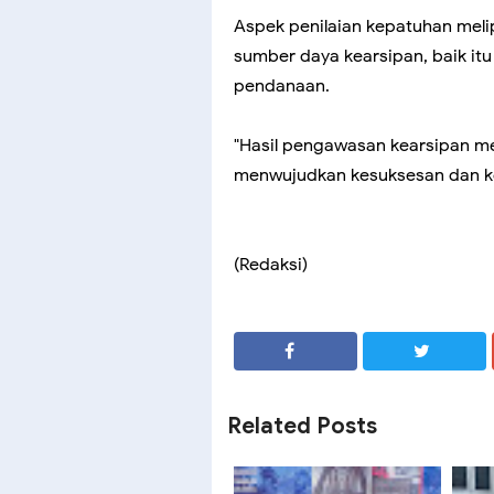
Aspek penilaian kepatuhan melip
sumber daya kearsipan, baik it
pendanaan.
"Hasil pengawasan kearsipan me
menwujudkan kesuksesan dan keb
(Redaksi)
SHARE
SHARE
Related Posts