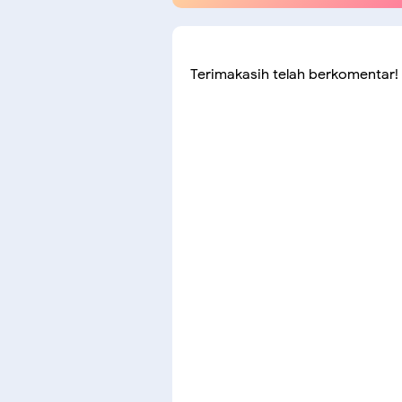
Terimakasih telah berkomentar!