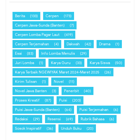
Berita
(133)
Cerpen
(173)
Cerpen Jawa-Sunda (Banten)
(7)
Cerpen Lomba Pagar Laut
(419)
Cerpen Terjemahan
(4)
Dakwah
(42)
Drama
(1)
Esai
(83)
Info Lomba Menulis
(29)
Juri Lomba
(1)
Karya Guru
(33)
Karya Siswa
(50)
Karya Terbaik NGEWIYAK Maret 2024-Maret 2025
(26)
Kirim Tulisan
(1)
Novel
(11)
Novel Jawa Banten
(3)
Penerbit
(40)
Proses Kreatif
(87)
Puisi
(203)
Puisi Jawa-Sunda (Banten)
(64)
Puisi Terjemahan
(6)
Redaksi
(29)
Resensi
(69)
Rubrik Bahasa
(6)
Sosok Inspiratif
(36)
Unduh Buku
(20)