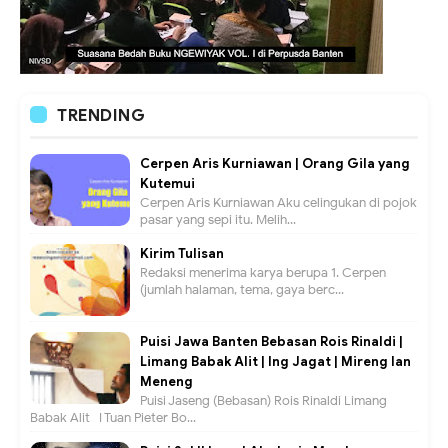
TRENDING
Cerpen Aris Kurniawan | Orang Gila yang
Kutemui
Cerpen Aris Kurniawan Aku celingukan di pojok
pasar yang sepi itu. Melih...
Kirim Tulisan
Redaksi menerima karya berupa 1. Cerpen
(jumlah halaman, tema, gaya berc...
Puisi Jawa Banten Bebasan Rois Rinaldi |
Limang Babak Alit | Ing Jagat | Mireng lan
Meneng
Puisi Jaseng (Bebasan) Rois Rinaldi Limang
Babak Alit I Tuan Pieter Bo...