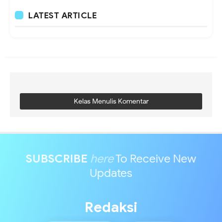
LATEST ARTICLE
Kelas Menulis Komentar
SUBSCRIBE
here
To Receive New
Updates
Redaksi