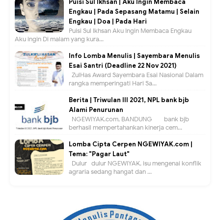
Puisi Sul Ikhsan | Aku Ingin Membaca
Engkau | Pada Sepasang Matamu | Selain
Engkau | Doa | Pada Hari
Puisi Sul Ikhsan Aku Ingin Membaca Engkau
Aku ingin Di malam yang kura...
Info Lomba Menulis | Sayembara Menulis
Esai Santri (Deadline 22 Nov 2021)
ZulHas Award Sayembara Esai Nasional Dalam
rangka memperingati Hari Sa...
Berita | Triwulan III 2021, NPL bank bjb
Alami Penurunan
NGEWIYAK.com, BANDUNG — bank bjb
berhasil mempertahankan kinerja cem...
Lomba Cipta Cerpen NGEWIYAK.com |
Tema: "Pagar Laut"
Dulur- dulur NGEWIYAK, isu mengenai konflik
agraria sedang hangat dan ...