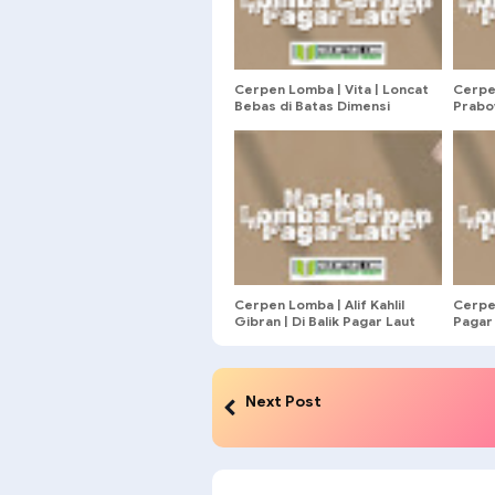
Cerpen Lomba | Vita | Loncat
Cerpe
Bebas di Batas Dimensi
Prabo
Kepal
Cerpen Lomba | Alif Kahlil
Cerpe
Gibran | Di Balik Pagar Laut
Pagar
Next Post