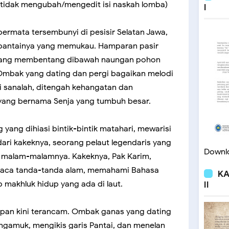
tidak mengubah/mengedit isi naskah lomba)
I
ermata tersembunyi di pesisir Selatan Jawa,
 pantainya yang memukau. Hamparan pasir
 yang membentang dibawah naungan pohon
Ombak yang dating dan pergi bagaikan melodi
i sanalah, ditengah kehangatan dan
yang bernama Senja yang tumbuh besar.
 yang dihiasi bintik-bintik matahari, mewarisi
ari kakeknya, seorang pelaut legendaris yang
Downlo
i malam-malamnya. Kakeknya, Pak Karim,
aca tanda-tanda alam, memahami Bahasa
KA
makhluk hidup yang ada di laut.
II
pan kini terancam. Ombak ganas yang dating
engamuk, mengikis garis Pantai, dan menelan