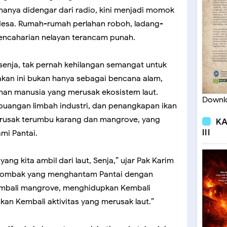
 hanya didengar dari radio, kini menjadi momok
desa. Rumah-rumah perlahan roboh, ladang-
encaharian nelayan terancam punah.
senja, tak pernah kehilangan semangat untuk
sakan ini bukan hanya sebagai bencana alam,
ahan manusia yang merusak ekosistem laut.
Downlo
buangan limbah industri, dan penangkapan ikan
rusak terumbu karang dan mangrove, yang
KA
III
mi Pantai.
ng kita ambil dari laut, Senja,” ujar Pak Karim
 ombak yang menghantam Pantai dengan
embali mangrove, menghidupkan Kembali
an Kembali aktivitas yang merusak laut.”