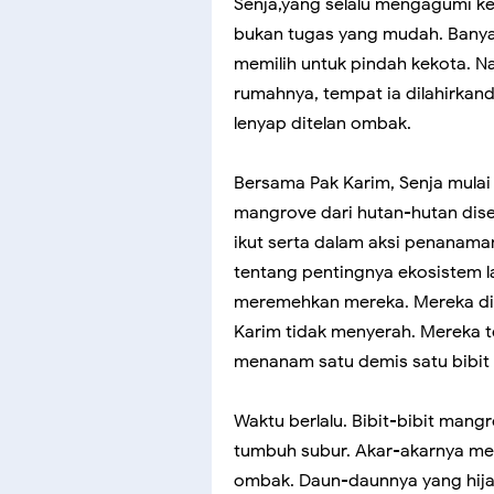
Senja,yang selalu mengagumi kear
bukan tugas yang mudah. Banya
memilih untuk pindah kekota. N
rumahnya, tempat ia dilahirkand
lenyap ditelan ombak.
Bersama Pak Karim, Senja mula
mangrove dari hutan-hutan dis
ikut serta dalam aksi penanam
tentang pentingnya ekosistem l
meremehkan mereka. Mereka dia
Karim tidak menyerah. Mereka t
menanam satu demis satu bibit 
Waktu berlalu. Bibit-bibit mang
tumbuh subur. Akar-akarnya m
ombak. Daun-daunnya yang hija