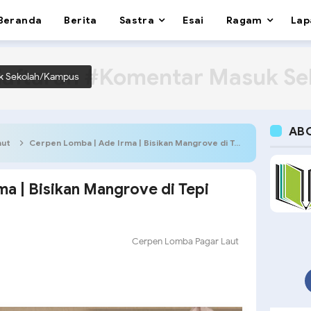
Beranda
Berita
Sastra
Esai
Ragam
Lap
aftaran #Komentar Masuk S
k Sekolah/Kampus
AB
aut
Cerpen Lomba | Ade Irma | Bisikan Mangrove di Tepi Senja
a | Bisikan Mangrove di Tepi
Cerpen Lomba Pagar Laut