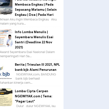
Membaca Engkau | Pada
Sepasang Matamu | Selain
Engkau | Doa | Pada Hari
ul Ikhsan Aku Ingin Membaca Engkau Aku
 malam yang kura...
Info Lomba Menulis |
Sayembara Menulis Esai
Santri (Deadline 22 Nov
2021)
Award Sayembara Esai Nasional Dalam
emperingati Hari Sa...
Berita | Triwulan III 2021, NPL
bank bjb Alami Penurunan
NGEWIYAK.com, BANDUNG —
bank bjb berhasil
ahankan kinerja cem...
Lomba Cipta Cerpen
NGEWIYAK.com | Tema:
"Pagar Laut"
Dulur- dulur NGEWIYAK, isu