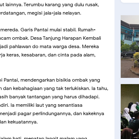
aut lainnya. Terumbu karang yang dulu rusak,
erdatangan, megisi jala-jala nelayan.
i mereda. Garis Pantai mulai stabil. Rumah-
ancam ombak. Desa Tanjung Harapan Kembali
njadi pahlawan do mata warga desa. Mereka
a keras, kesabaran, dan cinta pada alam,
pi Pantai, mendengarkan bisikia ombak yang
dan kebahagiaan yang tak terlukiskan. Ia tahu,
Masih banyak tantangan yang harus dihadapi.
diri. Ia memiliki laut yang senantiasa
enjadi pagar perlindungannya, dan kakeknya
dan kekuatannya.
 dalam hati, menatap langit malam yang