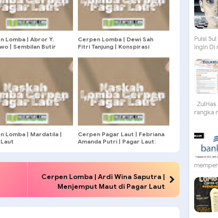
Puisi S
n Lomba | Abror Y.
Cerpen Lomba | Dewi Sah
wo | Sembilan Butir
Fitri Tanjung | Konspirasi
ingin Di
a Berkalung Naga
Tabir Bambu di Balik Batas
Ombak
ZulHas 
rangka m
n Lomba | Mardatila |
Cerpen Pagar Laut | Febriana
 Laut
Amanda Putri | Pagar Laut:
Antara Harapan dan
Kenyataan
mempert
Cerpen Lomba | Ardi Wina Saputra |
Menjemput Maut di Pagar Laut