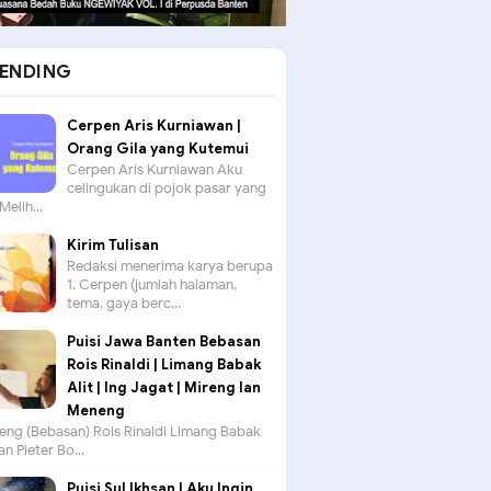
ENDING
Cerpen Aris Kurniawan |
Orang Gila yang Kutemui
Cerpen Aris Kurniawan Aku
celingukan di pojok pasar yang
Melih...
Kirim Tulisan
Redaksi menerima karya berupa
1. Cerpen (jumlah halaman,
tema, gaya berc...
Puisi Jawa Banten Bebasan
Rois Rinaldi | Limang Babak
Alit | Ing Jagat | Mireng lan
Meneng
seng (Bebasan) Rois Rinaldi Limang Babak
an Pieter Bo...
Puisi Sul Ikhsan | Aku Ingin