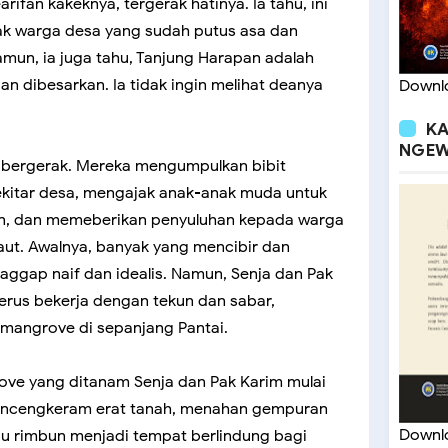
ifan kakeknya, tergerak hatinya. Ia tahu, ini
k warga desa yang sudah putus asa dan
amun, ia juga tahu, Tanjung Harapan adalah
an dibesarkan. Ia tidak ingin melihat deanya
Downlo
KA
NGEW
i bergerak. Mereka mengumpulkan bibit
ekitar desa, mengajak anak-anak muda untuk
an, dan memeberikan penyuluhan kepada warga
aut. Awalnya, banyak yang mencibir dan
ggap naif dan idealis. Namun, Senja dan Pak
erus bekerja dengan tekun dan sabar,
mangrove di sepanjang Pantai.
rove yang ditanam Senja dan Pak Karim mulai
encengkeram erat tanah, menahan gempuran
Downlo
u rimbun menjadi tempat berlindung bagi