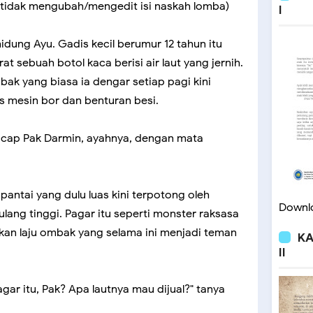
tidak mengubah/mengedit isi naskah lomba)
I
dung Ayu. Gadis kecil berumur 12 tahun itu
at sebuah botol kaca berisi air laut yang jernih.
bak yang biasa ia dengar setiap pagi kini
s mesin bor dan benturan besi.
" ucap Pak Darmin, ayahnya, dengan mata
 pantai yang dulu luas kini terpotong oleh
Downlo
ang tinggi. Pagar itu seperti monster raksasa
an laju ombak yang selama ini menjadi teman
KA
II
 itu, Pak? Apa lautnya mau dijual?" tanya