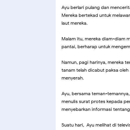
Ayu berlari pulang dan mencer
Mereka bertekad untuk melawan 
laut mereka.
Malam itu, mereka diam-diam m
pantai, berharap untuk mengemb
Namun, pagi harinya, mereka te
tanam telah dicabut paksa oleh 
menyerah.
Ayu, bersama teman-temannya, 
menulis surat protes kepada p
menyebarkan informasi tentang 
Suatu hari, Ayu melihat di tele