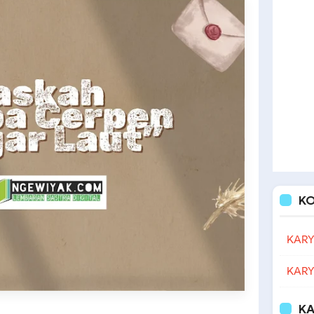
K
KARY
KARY
KA