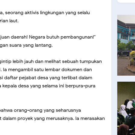
a, seorang aktivis lingkungan yang selalu
ian laut.
majuan daerah! Negara butuh pembangunan!"
gan suara yang lantang.
intip lebih jauh dan melihat sebuah tumpukan
i. Ia mengambil satu lembar dokumen dan
 daftar pejabat desa yang terlibat dalam
a kepala desa yang selama ini berpura-pura
a bahwa orang-orang yang seharusnya
bat dalam proyek yang merusaknya. Ia merasakan