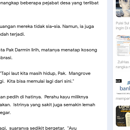
enangkap beberapa pejabat desa yang terlibat
Puisi S
uangan mereka tidak sia-sia. Namun, ia juga
ingin Di
dah terjadi.
 kata Pak Darmin lirih, matanya menatap kosong
abrasi.
ZulHas 
rangka m
Tapi laut kita masih hidup, Pak. Mangrove
. Kita bisa memulai lagi dari sini."
n pedih di hatinya. Perahu kayu miliknya
mempert
pakan. Istrinya yang sakit juga semakin lemah
egar.
gi, suaranya sedikit bergetar. "Ayu