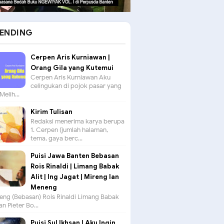
ENDING
Cerpen Aris Kurniawan |
Orang Gila yang Kutemui
Cerpen Aris Kurniawan Aku
celingukan di pojok pasar yang
Melih...
Kirim Tulisan
Redaksi menerima karya berupa
1. Cerpen (jumlah halaman,
tema, gaya berc...
Puisi Jawa Banten Bebasan
Rois Rinaldi | Limang Babak
Alit | Ing Jagat | Mireng lan
Meneng
seng (Bebasan) Rois Rinaldi Limang Babak
an Pieter Bo...
Puisi Sul Ikhsan | Aku Ingin