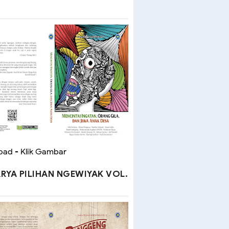
ad - Klik Gambar
RYA PILIHAN NGEWIYAK VOL.