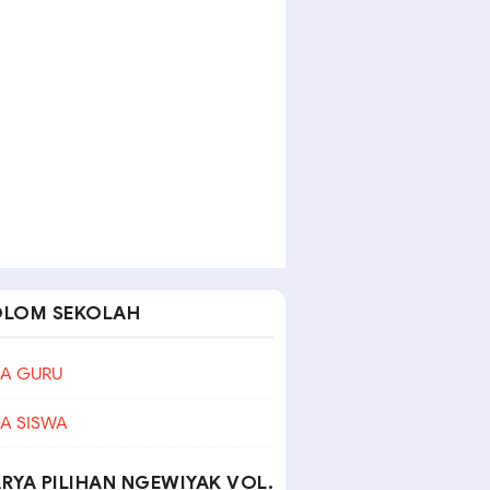
OLOM SEKOLAH
A GURU
A SISWA
RYA PILIHAN NGEWIYAK VOL.