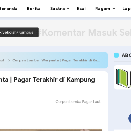
Beranda
Berita
Sastra
Esai
Ragam
Lap
aftaran #Komentar Masuk S
k Sekolah/Kampus
AB
aut
Cerpen Lomba | Waryanta | Pagar Terakhir di Kampung Awan
ta | Pagar Terakhir di Kampung
Cerpen Lomba Pagar Laut