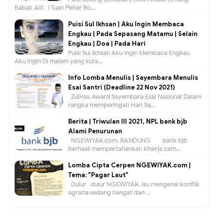
Babak Alit I Tuan Pieter Bo...
Puisi Sul Ikhsan | Aku Ingin Membaca
Engkau | Pada Sepasang Matamu | Selain
Engkau | Doa | Pada Hari
Puisi Sul Ikhsan Aku Ingin Membaca Engkau
Aku ingin Di malam yang kura...
Info Lomba Menulis | Sayembara Menulis
Esai Santri (Deadline 22 Nov 2021)
ZulHas Award Sayembara Esai Nasional Dalam
rangka memperingati Hari Sa...
Berita | Triwulan III 2021, NPL bank bjb
Alami Penurunan
NGEWIYAK.com, BANDUNG — bank bjb
berhasil mempertahankan kinerja cem...
Lomba Cipta Cerpen NGEWIYAK.com |
Tema: "Pagar Laut"
Dulur- dulur NGEWIYAK, isu mengenai konflik
agraria sedang hangat dan ...