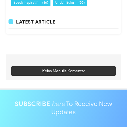
Sosok Inspiratif
(36)
Unduh Buku
(20)
LATEST ARTICLE
Kelas Menulis Komentar
SUBSCRIBE
here
To Receive New
Updates