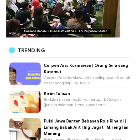
TRENDING
Cerpen Aris Kurniawan | Orang Gila yang
Kutemui
Cerpen Aris Kurniawan Aku celingukan di pojok
pasar yang sepi itu. Melih...
Kirim Tulisan
Redaksi menerima karya berupa 1. Cerpen
(jumlah halaman, tema, gaya berc...
Puisi Jawa Banten Bebasan Rois Rinaldi |
Limang Babak Alit | Ing Jagat | Mireng lan
Meneng
Puisi Jaseng (Bebasan) Rois Rinaldi Limang