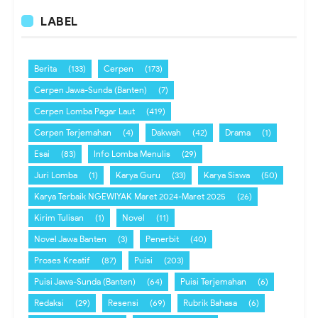
LABEL
Berita
(133)
Cerpen
(173)
Cerpen Jawa-Sunda (Banten)
(7)
Cerpen Lomba Pagar Laut
(419)
Cerpen Terjemahan
(4)
Dakwah
(42)
Drama
(1)
Esai
(83)
Info Lomba Menulis
(29)
Juri Lomba
(1)
Karya Guru
(33)
Karya Siswa
(50)
Karya Terbaik NGEWIYAK Maret 2024-Maret 2025
(26)
Kirim Tulisan
(1)
Novel
(11)
Novel Jawa Banten
(3)
Penerbit
(40)
Proses Kreatif
(87)
Puisi
(203)
Puisi Jawa-Sunda (Banten)
(64)
Puisi Terjemahan
(6)
Redaksi
(29)
Resensi
(69)
Rubrik Bahasa
(6)