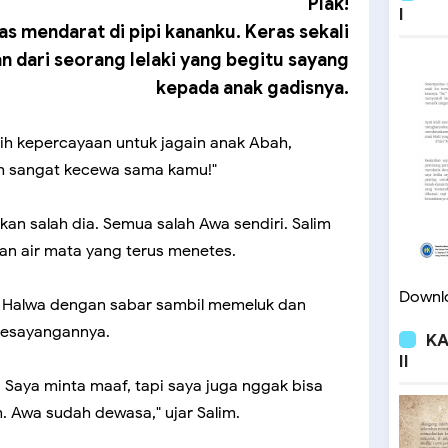
Plak!
I
s mendarat di pipi kananku. Keras sekali
 dari seorang lelaki yang begitu sayang
kepada anak gadisnya.
sih kepercayaan untuk jagain anak Abah,
h sangat kecewa sama kamu!"
kan salah dia. Semua salah Awa sendiri. Salim
gan air mata yang terus menetes.
Downlo
da Halwa dengan sabar sambil memeluk dan
kesayangannya.
KA
II
. Saya minta maaf, tapi saya juga nggak bisa
. Awa sudah dewasa," ujar Salim.