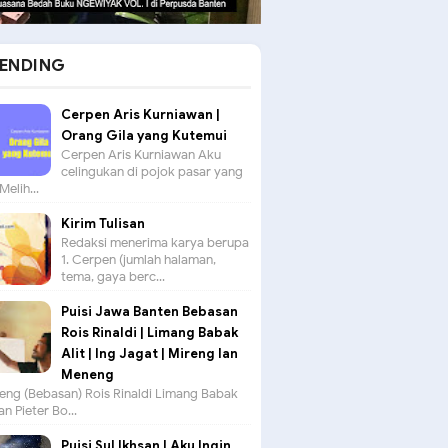
ENDING
Cerpen Aris Kurniawan |
Orang Gila yang Kutemui
Cerpen Aris Kurniawan Aku
celingukan di pojok pasar yang
Melih...
Kirim Tulisan
Redaksi menerima karya berupa
1. Cerpen (jumlah halaman,
tema, gaya berc...
Puisi Jawa Banten Bebasan
Rois Rinaldi | Limang Babak
Alit | Ing Jagat | Mireng lan
Meneng
seng (Bebasan) Rois Rinaldi Limang Babak
an Pieter Bo...
Puisi Sul Ikhsan | Aku Ingin