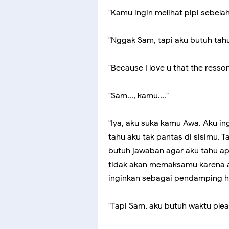
"Kamu ingin melihat pipi sebelah
"Nggak Sam, tapi aku butuh tah
"Because I love u that the resson
"Sam..., kamu...."
"Iya, aku suka kamu Awa. Aku i
tahu aku tak pantas di sisimu. T
butuh jawaban agar aku tahu ap
tidak akan memaksamu karena 
inginkan sebagai pendamping h
"Tapi Sam, aku butuh waktu pleas