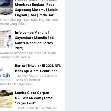
Membaca Engkau | Pada
Sepasang Matamu | Selain
Engkau | Doa | Pada Hari
ul Ikhsan Aku Ingin Membaca Engkau Aku
 malam yang kura...
Info Lomba Menulis |
Sayembara Menulis Esai
Santri (Deadline 22 Nov
2021)
Award Sayembara Esai Nasional Dalam
emperingati Hari Sa...
Berita | Triwulan III 2021, NPL
bank bjb Alami Penurunan
NGEWIYAK.com, BANDUNG —
bank bjb berhasil
ahankan kinerja cem...
Lomba Cipta Cerpen
NGEWIYAK.com | Tema:
"Pagar Laut"
Dulur- dulur NGEWIYAK, isu