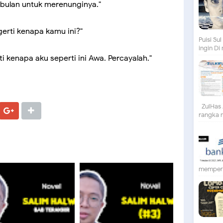
 bulan untuk merenunginya."
erti kenapa kamu ini?"
Puisi S
ingin Di
i kenapa aku seperti ini Awa. Percayalah."
ZulHas 
rangka m
mempert