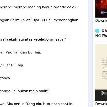
 merene-merene maning lamun orende celok!"
gkin Salim khilaf," ujar Bu Haji menenangkan
Downlo
KA
NGEW
aaf sekali lagi atas keteledoran saya."
n Pak Haji dan Bu Haji.
" ujar Bu Haji.
rtanya.
canda, ini bukan main main!"
Downlo
a. Aku serius. Yang aku butuhkan saat ini