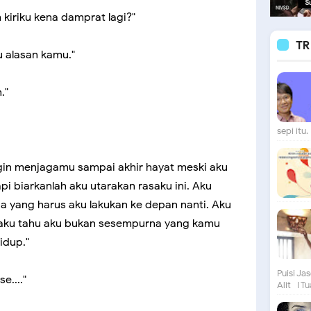
 kiriku kena damprat lagi?"
TR
u alasan kamu."
."
sepi itu. 
ngin menjagamu sampai akhir hayat meski aku
api biarkanlah aku utarakan rasaku ini. Aku
a yang harus aku lakukan ke depan nanti. Aku
aku tahu aku bukan sesempurna yang kamu
idup."
Puisi Ja
e...."
Alit I Tu