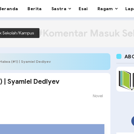
Beranda
Berita
Sastra
Esai
Ragam
Lap
aftaran #Komentar Masuk S
k Sekolah/Kampus
AB
 Halwa (#1) | Syamiel Dediyev
) | Syamiel Dediyev
Novel