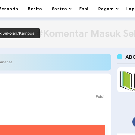
Beranda
Berita
Sastra
Esai
Ragam
Lap
aftaran #Komentar Masuk S
k Sekolah/Kampus
AB
ramanas
Puisi