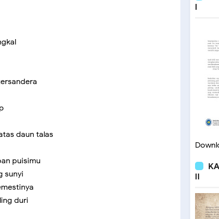
I
ngkal
tersandera
up
tas daun talas
Downlo
pan puisimu
KA
g sunyi
II
emestinya
ing duri