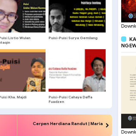
Downlo
Puisi Listio Wulan
Puisi-Puisi Surya Gemilang
KA
taqin
NGEW
Puisi Kha. Majdi
Puisi-Puisi Cahaya Daffa
Fuadzen
Cerpen Herdiana Randut | Maria
Downlo