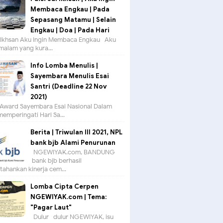
Membaca Engkau | Pada
Sepasang Matamu | Selain
Engkau | Doa | Pada Hari
ul Ikhsan Aku Ingin Membaca Engkau Aku
 malam yang kura...
Info Lomba Menulis |
Sayembara Menulis Esai
Santri (Deadline 22 Nov
2021)
Award Sayembara Esai Nasional Dalam
emperingati Hari Sa...
Berita | Triwulan III 2021, NPL
bank bjb Alami Penurunan
NGEWIYAK.com, BANDUNG —
bank bjb berhasil
ahankan kinerja cem...
Lomba Cipta Cerpen
NGEWIYAK.com | Tema:
"Pagar Laut"
Dulur- dulur NGEWIYAK, isu