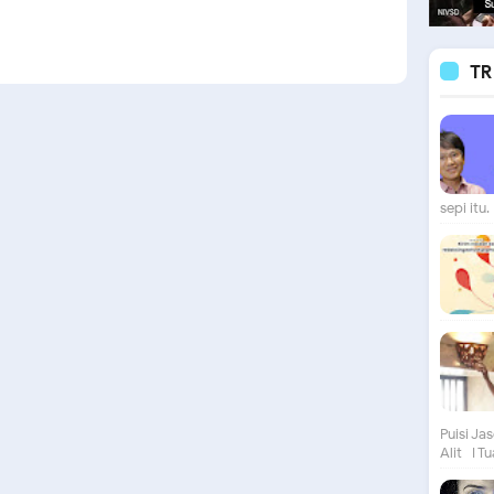
TR
sepi itu. 
Puisi Ja
Alit I Tu