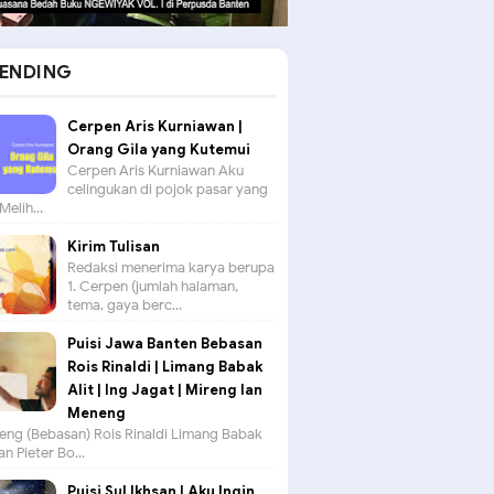
ENDING
Cerpen Aris Kurniawan |
Orang Gila yang Kutemui
Cerpen Aris Kurniawan Aku
celingukan di pojok pasar yang
Melih...
Kirim Tulisan
Redaksi menerima karya berupa
1. Cerpen (jumlah halaman,
tema, gaya berc...
Puisi Jawa Banten Bebasan
Rois Rinaldi | Limang Babak
Alit | Ing Jagat | Mireng lan
Meneng
seng (Bebasan) Rois Rinaldi Limang Babak
an Pieter Bo...
Puisi Sul Ikhsan | Aku Ingin