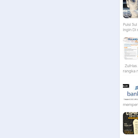
Puisi S
ingin Di
ZulHas 
rangka m
mempert