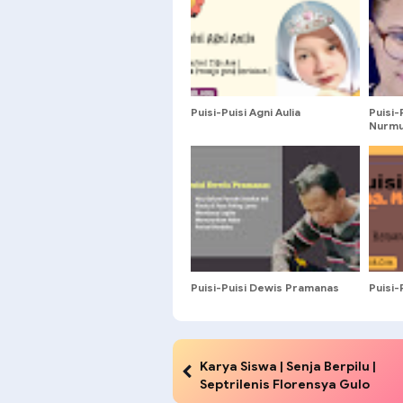
Puisi-Puisi Agni Aulia
Puisi-
Nurmu
Puisi-Puisi Dewis Pramanas
Puisi-
Karya Siswa | Senja Berpilu |
Septrilenis Florensya Gulo