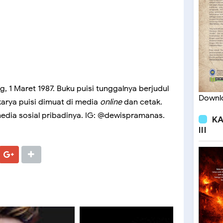
ng, 1 Maret 1987. Buku puisi tunggalnya berjudul
Downlo
karya puisi dimuat di media
online
dan cetak.
media sosial pribadinya. IG: @dewispramanas.
KA
III