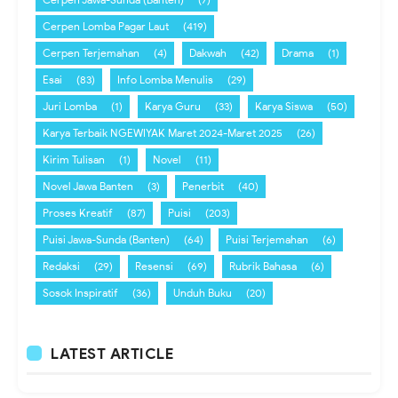
Cerpen Lomba Pagar Laut
(419)
Cerpen Terjemahan
(4)
Dakwah
(42)
Drama
(1)
Esai
(83)
Info Lomba Menulis
(29)
Juri Lomba
(1)
Karya Guru
(33)
Karya Siswa
(50)
Karya Terbaik NGEWIYAK Maret 2024-Maret 2025
(26)
Kirim Tulisan
(1)
Novel
(11)
Novel Jawa Banten
(3)
Penerbit
(40)
Proses Kreatif
(87)
Puisi
(203)
Puisi Jawa-Sunda (Banten)
(64)
Puisi Terjemahan
(6)
Redaksi
(29)
Resensi
(69)
Rubrik Bahasa
(6)
Sosok Inspiratif
(36)
Unduh Buku
(20)
LATEST ARTICLE