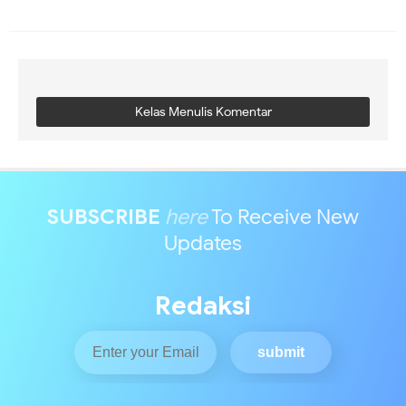
Kelas Menulis Komentar
SUBSCRIBE
here
To Receive New
Updates
Redaksi