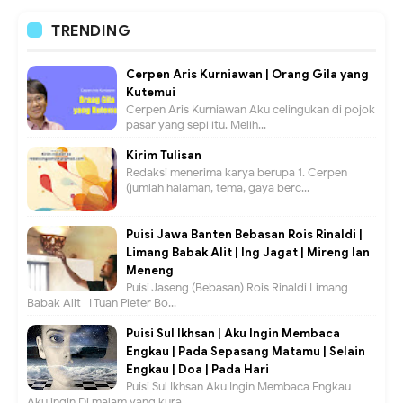
TRENDING
Cerpen Aris Kurniawan | Orang Gila yang
Kutemui
Cerpen Aris Kurniawan Aku celingukan di pojok
pasar yang sepi itu. Melih...
Kirim Tulisan
Redaksi menerima karya berupa 1. Cerpen
(jumlah halaman, tema, gaya berc...
Puisi Jawa Banten Bebasan Rois Rinaldi |
Limang Babak Alit | Ing Jagat | Mireng lan
Meneng
Puisi Jaseng (Bebasan) Rois Rinaldi Limang
Babak Alit I Tuan Pieter Bo...
Puisi Sul Ikhsan | Aku Ingin Membaca
Engkau | Pada Sepasang Matamu | Selain
Engkau | Doa | Pada Hari
Puisi Sul Ikhsan Aku Ingin Membaca Engkau
Aku ingin Di malam yang kura...