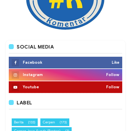
SOCIAL MEDIA
Facebook
Like
Instagram
Follow
Youtube
Follow
LABEL
Berita
(133)
Cerpen
(173)
Cerpen Jawa-Sunda (Banten)
(7)