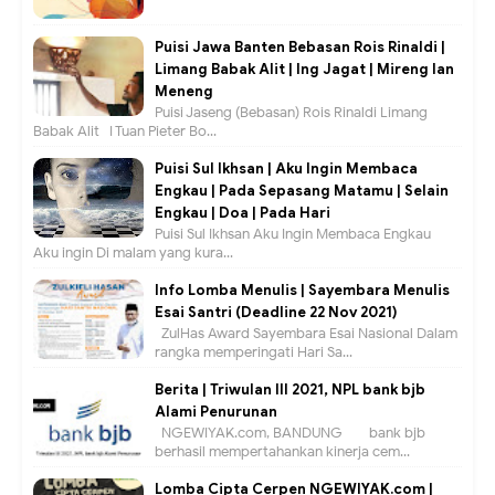
Puisi Jawa Banten Bebasan Rois Rinaldi |
Limang Babak Alit | Ing Jagat | Mireng lan
Meneng
Puisi Jaseng (Bebasan) Rois Rinaldi Limang
Babak Alit I Tuan Pieter Bo...
Puisi Sul Ikhsan | Aku Ingin Membaca
Engkau | Pada Sepasang Matamu | Selain
Engkau | Doa | Pada Hari
Puisi Sul Ikhsan Aku Ingin Membaca Engkau
Aku ingin Di malam yang kura...
Info Lomba Menulis | Sayembara Menulis
Esai Santri (Deadline 22 Nov 2021)
ZulHas Award Sayembara Esai Nasional Dalam
rangka memperingati Hari Sa...
Berita | Triwulan III 2021, NPL bank bjb
Alami Penurunan
NGEWIYAK.com, BANDUNG — bank bjb
berhasil mempertahankan kinerja cem...
Lomba Cipta Cerpen NGEWIYAK.com |