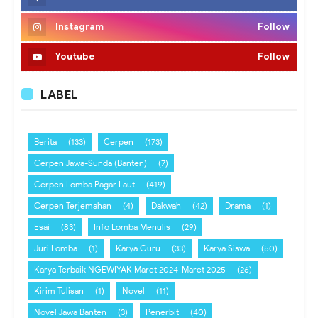
Instagram
Follow
Youtube
Follow
LABEL
Berita
(133)
Cerpen
(173)
Cerpen Jawa-Sunda (Banten)
(7)
Cerpen Lomba Pagar Laut
(419)
Cerpen Terjemahan
(4)
Dakwah
(42)
Drama
(1)
Esai
(83)
Info Lomba Menulis
(29)
Juri Lomba
(1)
Karya Guru
(33)
Karya Siswa
(50)
Karya Terbaik NGEWIYAK Maret 2024-Maret 2025
(26)
Kirim Tulisan
(1)
Novel
(11)
Novel Jawa Banten
(3)
Penerbit
(40)