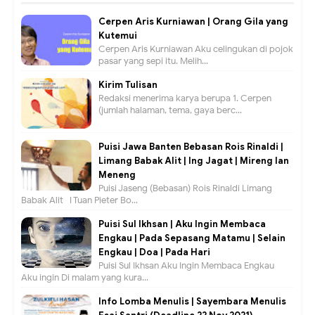
Cerpen Aris Kurniawan | Orang Gila yang
Kutemui
Cerpen Aris Kurniawan Aku celingukan di pojok
pasar yang sepi itu. Melih...
Kirim Tulisan
Redaksi menerima karya berupa 1. Cerpen
(jumlah halaman, tema, gaya berc...
Puisi Jawa Banten Bebasan Rois Rinaldi |
Limang Babak Alit | Ing Jagat | Mireng lan
Meneng
Puisi Jaseng (Bebasan) Rois Rinaldi Limang
Babak Alit I Tuan Pieter Bo...
Puisi Sul Ikhsan | Aku Ingin Membaca
Engkau | Pada Sepasang Matamu | Selain
Engkau | Doa | Pada Hari
Puisi Sul Ikhsan Aku Ingin Membaca Engkau
Aku ingin Di malam yang kura...
Info Lomba Menulis | Sayembara Menulis