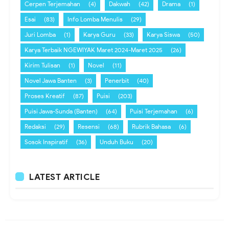
Cerpen Terjemahan
(4)
Dakwah
(42)
Drama
(1)
Esai
(83)
Info Lomba Menulis
(29)
Juri Lomba
(1)
Karya Guru
(33)
Karya Siswa
(50)
Karya Terbaik NGEWIYAK Maret 2024-Maret 2025
(26)
Kirim Tulisan
(1)
Novel
(11)
Novel Jawa Banten
(3)
Penerbit
(40)
Proses Kreatif
(87)
Puisi
(203)
Puisi Jawa-Sunda (Banten)
(64)
Puisi Terjemahan
(6)
Redaksi
(29)
Resensi
(68)
Rubrik Bahasa
(6)
Sosok Inspiratif
(36)
Unduh Buku
(20)
LATEST ARTICLE