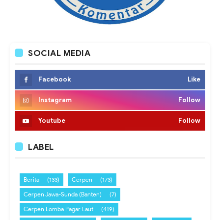
SOCIAL MEDIA
Facebook
Like
Instagram
Follow
Youtube
Follow
LABEL
Berita
(133)
Cerpen
(173)
Cerpen Jawa-Sunda (Banten)
(7)
Cerpen Lomba Pagar Laut
(419)