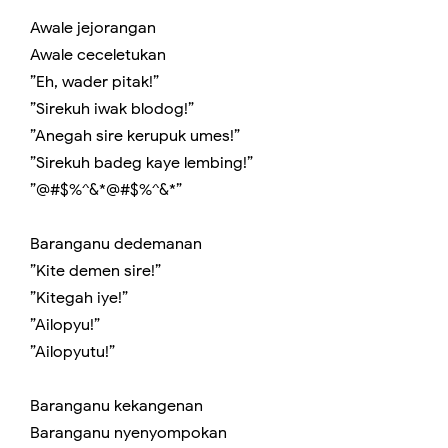
Awale jejorangan
Awale ceceletukan
”Eh, wader pitak!”
”Sirekuh iwak blodog!”
”Anegah sire kerupuk umes!”
”Sirekuh badeg kaye lembing!”
”@#$%^&*@#$%^&*”
Baranganu dedemanan
”Kite demen sire!”
”Kitegah iye!”
”Ailopyu!”
”Ailopyutu!”
Baranganu kekangenan
Baranganu nyenyompokan