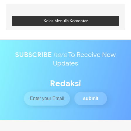
Kelas Menulis Komentar
SUBSCRIBE
here
To Receive New
Updates
Redaksi