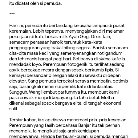
itu dicatat oleh si pemuda.
***
Hari ini, pemuda itu bertandang ke usaha lampau di pusat
keramaian. Lebih tepatnya, menyengajakan diri melamar
pekerjaan di kafe bekas milik Ayah Geg. Di sisi lain,
semacam perasaan heroik teruntuk kata-kata
pengangguran yang bakal hilang segera. Barista semacam
cita-cita masa kecil yang semenyenangkan roti gandum
dan teh manis hangat pagi hari. Setibanya di skena kafe ia
mendadak loyo. Perempuan fotogenik itu terlihat sedang
asyik bercakap mesra dengan sosok berkumis tipis. Si
kemayu bersandar di lengan lelaki itu sewaktu di depan
elevator. Sang pemuda tercekat seraya membatin, optimis
saja, barangkali menemui pemilik kafe di lantai atas.
Sungguh. Wangi lembut parfumnya itu, membuat kami
para cowok menjadi kepayang. Ia tahu betul. Metha
dikenal sebagai sosok bergaya elite, di tengah ekonomi
sulit.
Tersiar kabar, ia siap disewa menemani pria-pria kesepian.
Perempuan yang fasih berbahasa Banjar itu tak pernah
menampik. Ia mengikuti saja arah kehidupan
membawanya. Hingga berbulan-bulan, si pemuda mencari