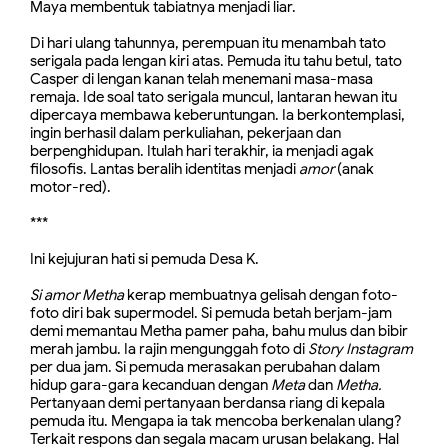
Maya membentuk tabiatnya menjadi liar.
Di hari ulang tahunnya, perempuan itu menambah tato
serigala pada lengan kiri atas. Pemuda itu tahu betul, tato
Casper di lengan kanan telah menemani masa-masa
remaja. Ide soal tato serigala muncul, lantaran hewan itu
dipercaya membawa keberuntungan. Ia berkontemplasi,
ingin berhasil dalam perkuliahan, pekerjaan dan
berpenghidupan. Itulah hari terakhir, ia menjadi agak
filosofis. Lantas beralih identitas menjadi
amor
(anak
motor-red).
***
Ini kejujuran hati si pemuda Desa K.
Si amor Metha
kerap
membuatnya gelisah dengan foto-
foto diri bak supermodel. Si pemuda betah berjam-jam
demi memantau Metha pamer paha, bahu mulus dan bibir
merah jambu. Ia rajin mengunggah foto di
Story Instagram
per dua jam. Si pemuda merasakan perubahan dalam
hidup gara-gara kecanduan dengan
Meta
dan
Metha.
Pertanyaan demi pertanyaan berdansa riang di kepala
pemuda itu. Mengapa ia tak mencoba berkenalan ulang?
Terkait respons dan segala macam urusan belakang. Hal