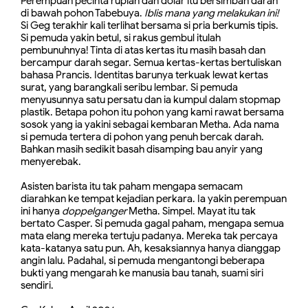
Perempuan pecinta rupiah dan dolar itu bersimbah darah
di bawah pohon Tabebuya.
Iblis mana yang melakukan ini!
Si Geg terakhir kali terlihat bersama si pria berkumis tipis.
Si pemuda yakin betul, si rakus gembul itulah
pembunuhnya! Tinta di atas kertas itu masih basah dan
bercampur darah segar. Semua kertas-kertas bertuliskan
bahasa Prancis. Identitas barunya terkuak lewat kertas
surat, yang barangkali seribu lembar. Si pemuda
menyusunnya satu persatu dan ia kumpul dalam stopmap
plastik. Betapa pohon itu pohon yang kami rawat bersama
sosok yang ia yakini sebagai kembaran Metha. Ada nama
si pemuda tertera di pohon yang penuh bercak darah.
Bahkan masih sedikit basah disamping bau anyir yang
menyerebak.
Asisten barista itu tak paham mengapa semacam
diarahkan ke tempat kejadian perkara.
Ia yakin perempuan
ini hanya
doppelganger
Metha. Simpel. Mayat itu tak
bertato Casper.
Si pemuda gagal paham, mengapa semua
mata elang mereka tertuju padanya. Mereka tak percaya
kata-katanya satu pun. Ah, kesaksiannya hanya dianggap
angin lalu. Padahal, si pemuda mengantongi beberapa
bukti yang mengarah ke manusia bau tanah, suami siri
sendiri.