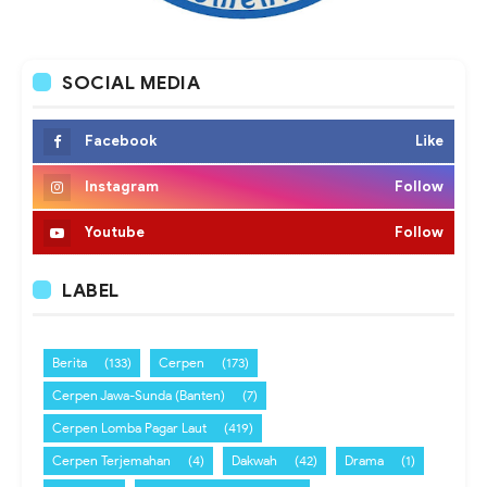
SOCIAL MEDIA
Facebook
Like
Instagram
Follow
Youtube
Follow
LABEL
Berita
(133)
Cerpen
(173)
Cerpen Jawa-Sunda (Banten)
(7)
Cerpen Lomba Pagar Laut
(419)
Cerpen Terjemahan
(4)
Dakwah
(42)
Drama
(1)