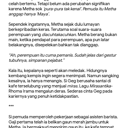
celah bertemu. Tetapi belum ada perubahan signifikan
karena Metha sok
‘pura-pura tak kenal’. Pemuda itu Metha
anggap hanya ‘Maya’.
Sependek ingatannya, Metha sejak dulu lumayan
berkepribadian keras. Terutama soal suara-suara
perempuan yang
diacuhtakacuhkan
. Metha berang bukan
main, ketika pendapat para perempuan, apa pun latar
belakangnya, disepelekan bahkan tak dianggap.
“Ah, perempuan itu cuma pemanis.
Sudah jelas dari gestur
tubuhnya, simpanan pejabat.”
Kala itu, kepalanya seperti akan meledak. Hidungnya
kembang kempis ingin segera menimpali. Namun sangking
kesalnya, ia hanya menangis. Si Geg berusaha santai di
kafe terselubung yang menjual
miras.
Lagu
Mirasantika
-
Rhoma Irama mengalun deras. Sederas cinta Geg pada
kariernya yang penuh ketidakpastian.
***
Si pemuda memperoleh pekerjaan sebagai asisten barista.
Gaji pertama telah ia belikan gaun merah jambu untuk
Metha. Ia bermaksud mengirim gaun itu, ke kafe tempat