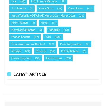
Esai
(83)
Info Lomba Menulis
(29)
Juri Lomba
(1)
Karya Guru
(33)
Karya Siswa
(50)
Karya Terbaik NGEWIYAK Maret 2024-Maret 2025
(26)
Kirim Tulisan
(1)
Novel
(11)
Novel Jawa Banten
(3)
Penerbit
(40)
Proses Kreatif
(87)
Puisi
(203)
Puisi Jawa-Sunda (Banten)
(64)
Puisi Terjemahan
(6)
Redaksi
(29)
Resensi
(69)
Rubrik Bahasa
(6)
Sosok Inspiratif
(36)
Unduh Buku
(20)
LATEST ARTICLE