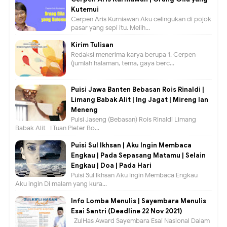
Kutemui
Cerpen Aris Kurniawan Aku celingukan di pojok
pasar yang sepi itu. Melih...
Kirim Tulisan
Redaksi menerima karya berupa 1. Cerpen
(jumlah halaman, tema, gaya berc...
Puisi Jawa Banten Bebasan Rois Rinaldi |
Limang Babak Alit | Ing Jagat | Mireng lan
Meneng
Puisi Jaseng (Bebasan) Rois Rinaldi Limang
Babak Alit I Tuan Pieter Bo...
Puisi Sul Ikhsan | Aku Ingin Membaca
Engkau | Pada Sepasang Matamu | Selain
Engkau | Doa | Pada Hari
Puisi Sul Ikhsan Aku Ingin Membaca Engkau
Aku ingin Di malam yang kura...
Info Lomba Menulis | Sayembara Menulis
Esai Santri (Deadline 22 Nov 2021)
ZulHas Award Sayembara Esai Nasional Dalam