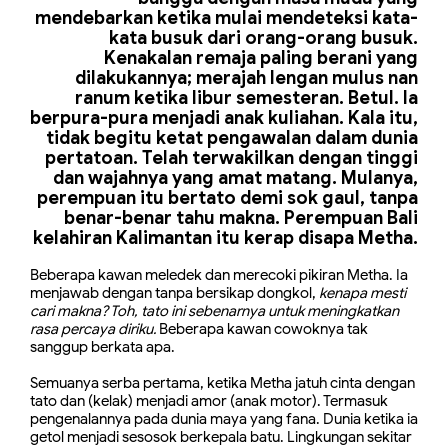
mendebarkan ketika mulai mendeteksi kata-
kata busuk dari orang-orang busuk.
Kenakalan remaja paling berani yang
dilakukannya;
merajah lengan mulus nan
ranum ketika libur semesteran. Betul. Ia
berpura-pura menjadi anak kuliahan. Kala itu,
tidak begitu ketat pengawalan dalam dunia
pertatoan. Telah terwakilkan dengan tinggi
dan wajahnya yang amat matang. Mulanya,
perempuan itu bertato demi sok gaul, tanpa
benar-benar tahu makna. Perempuan Bali
kelahiran Kalimantan itu kerap disapa Metha.
Beberapa kawan meledek dan merecoki pikiran Metha.
Ia
menjawab dengan tanpa bersikap dongkol,
kenapa mesti
cari makna? Toh, tato ini sebenarnya untuk meningkatkan
rasa percaya diriku.
Beberapa kawan cowoknya tak
sanggup berkata apa.
Semuanya serba pertama, ketika Metha jatuh cinta dengan
tato dan (kelak) menjadi amor (anak motor). Termasuk
pengenalannya pada dunia maya yang fana. Dunia ketika ia
getol menjadi sesosok berkepala batu.
Lingkungan sekitar