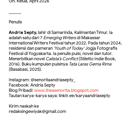
Gn. Kelua, April 2026
______
Penulis
Andria Septy,
lahir di Samarinda, Kalimantan Timur. Ia
adalah satu dari 7
Emerging Writers
di Makassar
International Writers Festival tahun 2022. Pada tahun 2024,
residensi dan pameran
‘Youth of Today’
Jogja Fotografis
Festival di Yogyakarta.
Ia penulis puisi, novel dan tutor.
Menerbitkan novel
Calista’s Conflict
(Stiletto Indie Book,
2016).
Buku kumpulan puisinya
Tata Laras Gema Rima
(Basabasi, 2025).
Instagram: @senoritaandriasepty_
Facebook: Andria Septy
Blog Pribadi:
www.theasenorita.blogspot.com
Tautan karya-karya saya: linktr.ee/karyaandriasepty
Kirim naskah ke
redaksingewiyak@gmail.com