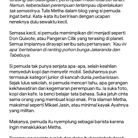
Namun, keberadaan perempuan terlampau diperlakukan
tak semestinya.
Tulis Metha dalam blog yang si pemuda
ingat betul. Kata-kata itu beririsan dengan ucapan
neneknya dulu sewaktu kecil.
Semasa kecil, si pemuda memimpikan diri menjadi seperti
Don Quixote, atau Pangeran Cilik yang terasing di planet.
Semua impiannya dirayapi seribu satu pertanyaan.
‘Kau ini
apa’ bertebaran di ranting pohon bunga Jakaranda dan
Tabebuya.
Si pemuda tak punya senjata apa-apa, selain keahlian
menyeduh kopi dan menyetir mobil. Seduhannya pun
termasuk kategori junior di kancah dunia
perbaristaan.
Sejak lulus sekolah, si pemuda mencari tahu, apa gerangan
kekhawatiran dan kegemaran perempuan itu. Ia suka foto,
kopi dan kafe. Ia benci belajar tata bahasa. Suka jatuh cinta
sama orang yang membuat kopi enak. Pria idaman Metha,
maksimal seperti Mikael Jasin, atau minimal kayak Ayahnya
yang militan.
Makanya, pemuda itu nyemplung sebagai barista karena
ingin menaklukkan Metha.