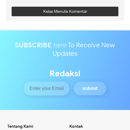
Kelas Menulis Komentar
SUBSCRIBE
here
To Receive New
Updates
Redaksi
Tentang Kami
Kontak