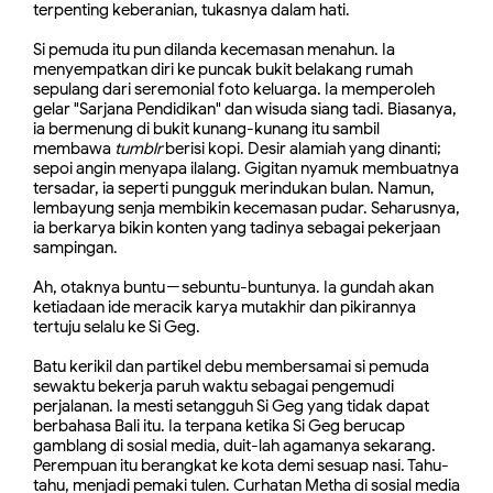
terpenting keberanian, tukasnya dalam hati.
Si pemuda itu pun dilanda kecemasan menahun.
Ia
menyempatkan diri ke puncak bukit belakang rumah
sepulang dari seremonial foto keluarga. Ia memperoleh
gelar "Sarjana Pendidikan" dan wisuda siang tadi. Biasanya,
ia bermenung di bukit kunang-kunang itu sambil
membawa
tumblr
berisi kopi. Desir alamiah yang dinanti;
sepoi angin menyapa ilalang. Gigitan nyamuk membuatnya
tersadar, ia seperti pungguk merindukan bulan. Namun,
lembayung senja membikin kecemasan pudar. Seharusnya,
ia berkarya bikin konten yang tadinya sebagai pekerjaan
sampingan.
Ah, otaknya buntu
sebuntu-buntunya. Ia gundah akan
－
ketiadaan ide meracik karya mutakhir dan pikirannya
tertuju selalu ke Si Geg.
Batu kerikil dan partikel debu membersamai si pemuda
sewaktu bekerja paruh waktu sebagai pengemudi
perjalanan. Ia mesti setangguh Si Geg yang tidak dapat
berbahasa Bali itu. Ia terpana ketika Si Geg berucap
gamblang di sosial media, duit-lah agamanya sekarang.
Perempuan itu berangkat ke kota demi sesuap nasi. Tahu-
tahu, menjadi pemaki tulen. Curhatan Metha di sosial media