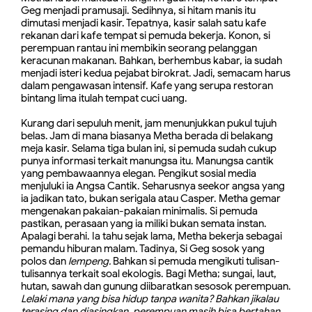
Geg menjadi pramusaji. Sedihnya, si hitam manis itu
dimutasi menjadi kasir. Tepatnya, kasir salah satu kafe
rekanan dari kafe tempat si pemuda bekerja. Konon, si
perempuan rantau ini membikin seorang pelanggan
keracunan makanan. Bahkan, berhembus kabar, ia sudah
menjadi isteri kedua pejabat birokrat. Jadi, semacam harus
dalam pengawasan intensif. Kafe yang serupa restoran
bintang lima itulah tempat cuci uang.
Kurang dari sepuluh menit, jam menunjukkan pukul tujuh
belas. Jam di mana biasanya Metha berada di belakang
meja kasir. Selama tiga bulan ini, si pemuda sudah cukup
punya informasi terkait manungsa itu. Manungsa cantik
yang pembawaannya elegan. Pengikut sosial media
menjuluki ia Angsa Cantik. Seharusnya seekor angsa yang
ia jadikan tato, bukan serigala atau Casper. Metha gemar
mengenakan pakaian-pakaian minimalis. Si pemuda
pastikan, perasaan yang ia miliki bukan semata instan.
Apalagi berahi. Ia tahu sejak lama, Metha bekerja sebagai
pemandu hiburan malam. Tadinya, Si Geg sosok yang
polos dan
lempeng.
Bahkan si pemuda mengikuti tulisan-
tulisannya terkait soal ekologis. Bagi Metha; sungai, laut,
hutan, sawah dan gunung diibaratkan sesosok perempuan.
Lelaki mana yang bisa hidup tanpa wanita? Bahkan jikalau
terasing dan diasingkan, perempuan masih bisa bertahan.