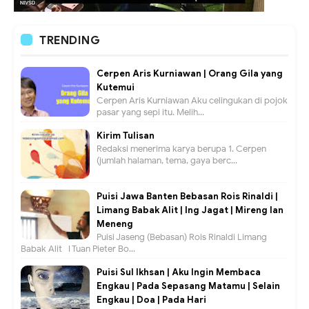
TRENDING
Cerpen Aris Kurniawan | Orang Gila yang
Kutemui
Cerpen Aris Kurniawan Aku celingukan di pojok
pasar yang sepi itu. Melih...
Kirim Tulisan
Redaksi menerima karya berupa 1. Cerpen
(jumlah halaman, tema, gaya berc...
Puisi Jawa Banten Bebasan Rois Rinaldi |
Limang Babak Alit | Ing Jagat | Mireng lan
Meneng
Puisi Jaseng (Bebasan) Rois Rinaldi Limang
Babak Alit I Tuan Pieter Bo...
Puisi Sul Ikhsan | Aku Ingin Membaca
Engkau | Pada Sepasang Matamu | Selain
Engkau | Doa | Pada Hari