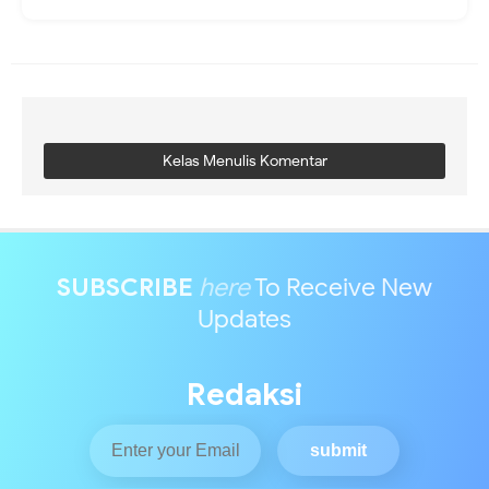
Kelas Menulis Komentar
SUBSCRIBE
here
To Receive New
Updates
Redaksi