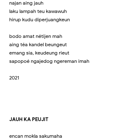
najan aing jauh
laku lampah teu kawawuh
hirup kudu diperjuangkeun
bodo amat nétijen mah
aing téa kandel beungeut
emang sia, keudeung rieut
sapopoé ngajedog ngereman imah
2021
JAUH KA PEUJIT
encan mokla sakumaha