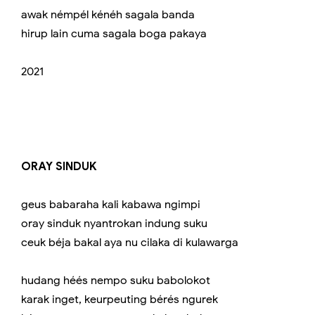
awak némpél kénéh sagala banda
hirup lain cuma sagala boga pakaya
2021
ORAY SINDUK
geus babaraha kali kabawa ngimpi
oray sinduk nyantrokan indung suku
ceuk béja bakal aya nu cilaka di kulawarga
hudang héés nempo suku babolokot
karak inget, keurpeuting bérés ngurek