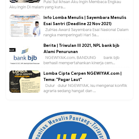
Puisi Sul Ikhsan Aku Ingin Membaca Engkau
Aku ingin Di malam yang kura...
Info Lomba Menulis | Sayembara Menulis
Esai Santri (Deadline 22 Nov 2021)
ZulHas Award Sayembara Esai Nasional Dalam
rangka memperingati Hari Sa...
Berita | Triwulan III 2021, NPL bank bjb
Alami Penurunan
NGEWIYAK.com, BANDUNG — bank bjb
berhasil mempertahankan kinerja cem...
Lomba Cipta Cerpen NGEWIYAK.com |
Tema: "Pagar Laut"
Dulur- dulur NGEWIYAK, isu mengenai konflik
agraria sedang hangat dan ...