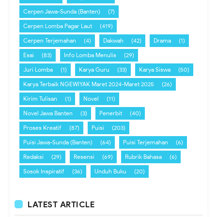
Cerpen Jawa-Sunda (Banten)
(7)
Cerpen Lomba Pagar Laut
(419)
Cerpen Terjemahan
(4)
Dakwah
(42)
Drama
(1)
Esai
(83)
Info Lomba Menulis
(29)
Juri Lomba
(1)
Karya Guru
(33)
Karya Siswa
(50)
Karya Terbaik NGEWIYAK Maret 2024-Maret 2025
(26)
Kirim Tulisan
(1)
Novel
(11)
Novel Jawa Banten
(3)
Penerbit
(40)
Proses Kreatif
(87)
Puisi
(203)
Puisi Jawa-Sunda (Banten)
(64)
Puisi Terjemahan
(6)
Redaksi
(29)
Resensi
(69)
Rubrik Bahasa
(6)
Sosok Inspiratif
(36)
Unduh Buku
(20)
LATEST ARTICLE