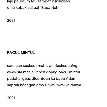
laju peureum teu sempet kukumbah
dina kobak cai bah Bapa Nuh
2021
PACUL MINTUL
saencan seukeut mah ulah deukeut aing
awak sia masih kénéh doang pacul mintul
padahal geus dicontoan ku bapa Adam
saprak néangan ema Hawa ihwal ka dunya.
2021