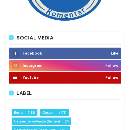
SOCIAL MEDIA
Facebook
Like
Instagram
Follow
Youtube
Follow
LABEL
Berita
(133)
Cerpen
(173)
Cerpen Jawa-Sunda (Banten)
(7)
Cerpen Lomba Pagar Laut
(419)