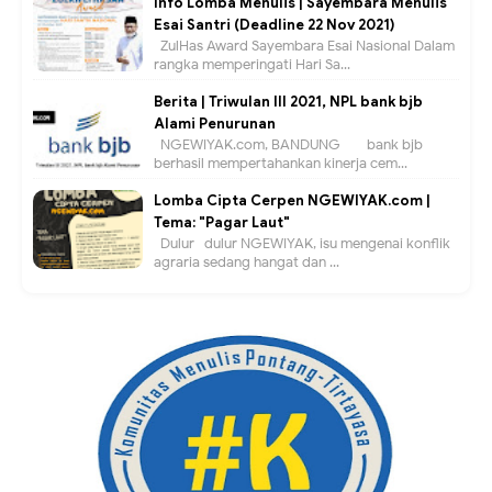
Info Lomba Menulis | Sayembara Menulis
Esai Santri (Deadline 22 Nov 2021)
ZulHas Award Sayembara Esai Nasional Dalam
rangka memperingati Hari Sa...
Berita | Triwulan III 2021, NPL bank bjb
Alami Penurunan
NGEWIYAK.com, BANDUNG — bank bjb
berhasil mempertahankan kinerja cem...
Lomba Cipta Cerpen NGEWIYAK.com |
Tema: "Pagar Laut"
Dulur- dulur NGEWIYAK, isu mengenai konflik
agraria sedang hangat dan ...