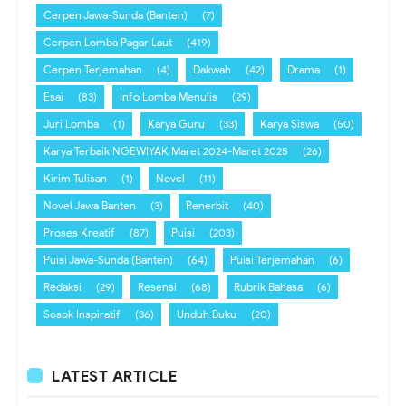
Cerpen Jawa-Sunda (Banten)
(7)
Cerpen Lomba Pagar Laut
(419)
Cerpen Terjemahan
(4)
Dakwah
(42)
Drama
(1)
Esai
(83)
Info Lomba Menulis
(29)
Juri Lomba
(1)
Karya Guru
(33)
Karya Siswa
(50)
Karya Terbaik NGEWIYAK Maret 2024-Maret 2025
(26)
Kirim Tulisan
(1)
Novel
(11)
Novel Jawa Banten
(3)
Penerbit
(40)
Proses Kreatif
(87)
Puisi
(203)
Puisi Jawa-Sunda (Banten)
(64)
Puisi Terjemahan
(6)
Redaksi
(29)
Resensi
(68)
Rubrik Bahasa
(6)
Sosok Inspiratif
(36)
Unduh Buku
(20)
LATEST ARTICLE