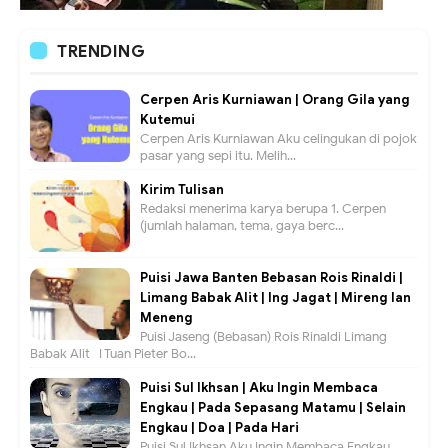
TRENDING
Cerpen Aris Kurniawan | Orang Gila yang
Kutemui
Cerpen Aris Kurniawan Aku celingukan di pojok
pasar yang sepi itu. Melih...
Kirim Tulisan
Redaksi menerima karya berupa 1. Cerpen
(jumlah halaman, tema, gaya berc...
Puisi Jawa Banten Bebasan Rois Rinaldi |
Limang Babak Alit | Ing Jagat | Mireng lan
Meneng
Puisi Jaseng (Bebasan) Rois Rinaldi Limang
Babak Alit I Tuan Pieter Bo...
Puisi Sul Ikhsan | Aku Ingin Membaca
Engkau | Pada Sepasang Matamu | Selain
Engkau | Doa | Pada Hari
Puisi Sul Ikhsan Aku Ingin Membaca Engkau