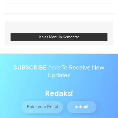
Kelas Menulis Komentar
SUBSCRIBE
here
To Receive New
Updates
Redaksi