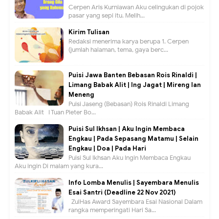
Cerpen Aris Kurniawan Aku celingukan di pojok
pasar yang sepi itu. Melih...
Kirim Tulisan
Redaksi menerima karya berupa 1. Cerpen
(jumlah halaman, tema, gaya berc...
Puisi Jawa Banten Bebasan Rois Rinaldi |
Limang Babak Alit | Ing Jagat | Mireng lan
Meneng
Puisi Jaseng (Bebasan) Rois Rinaldi Limang
Babak Alit I Tuan Pieter Bo...
Puisi Sul Ikhsan | Aku Ingin Membaca
Engkau | Pada Sepasang Matamu | Selain
Engkau | Doa | Pada Hari
Puisi Sul Ikhsan Aku Ingin Membaca Engkau
Aku ingin Di malam yang kura...
Info Lomba Menulis | Sayembara Menulis
Esai Santri (Deadline 22 Nov 2021)
ZulHas Award Sayembara Esai Nasional Dalam
rangka memperingati Hari Sa...