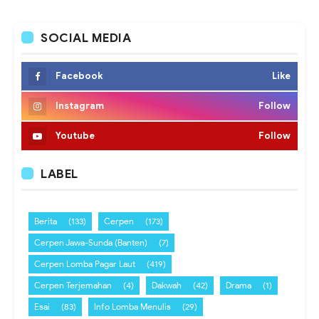
SOCIAL MEDIA
Facebook
Like
Instagram
Follow
Youtube
Follow
LABEL
Berita
(133)
Cerpen
(173)
Cerpen Jawa-Sunda (Banten)
(7)
Cerpen Lomba Pagar Laut
(419)
Cerpen Terjemahan
(4)
Dakwah
(42)
Drama
(1)
Esai
(83)
Info Lomba Menulis
(29)