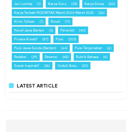
Juri Lomba
(1)
Karya Guru
(33)
Karya Siswa
(50)
Karya Terbaik NGEWIYAK Maret 2024-Maret 2025
(26)
Kirim Tulisan
(1)
Novel
(11)
Novel Jawa Banten
(3)
Penerbit
(40)
Proses Kreatif
(87)
Puisi
(203)
Puisi Jawa-Sunda (Banten)
(64)
Puisi Terjemahan
(6)
Redaksi
(29)
Resensi
(68)
Rubrik Bahasa
(6)
Sosok Inspiratif
(36)
Unduh Buku
(20)
LATEST ARTICLE