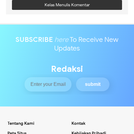
Kelas Menulis Komentar
SUBSCRIBE
here
To Receive New
Updates
Redaksi
Tentang Kami
Kontak
Peta Situs
Kebijakan Pribadi