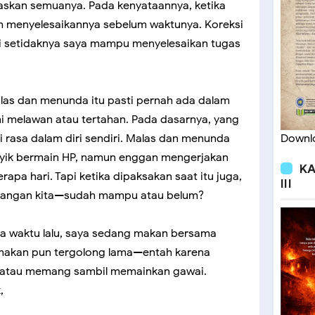
askan semuanya. Pada kenyataannya, ketika
h menyelesaikannya sebelum waktunya. Koreksi
api setidaknya saya mampu menyelesaikan tugas
las dan menunda itu pasti pernah ada dalam
ni melawan atau tertahan. Pada dasarnya, yang
pi rasa dalam diri sendiri. Malas dan menunda
Downlo
asyik bermain HP, namun enggan mengerjakan
KA
apa hari. Tapi ketika dipaksakan saat itu juga,
III
andangan kita—sudah mampu atau belum?
pa waktu lalu, saya sedang makan bersama
makan pun tergolong lama—entah karena
s, atau memang sambil memainkan gawai.
k,