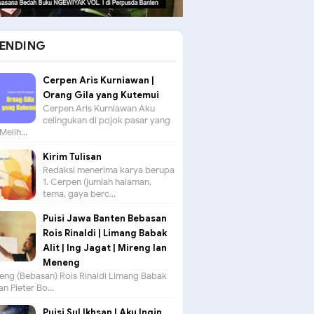
ENDING
Cerpen Aris Kurniawan |
Orang Gila yang Kutemui
Cerpen Aris Kurniawan Aku
celingukan di pojok pasar yang
Melih...
Kirim Tulisan
Redaksi menerima karya berupa
1. Cerpen (jumlah halaman,
tema, gaya berc...
Puisi Jawa Banten Bebasan
Rois Rinaldi | Limang Babak
Alit | Ing Jagat | Mireng lan
Meneng
seng (Bebasan) Rois Rinaldi Limang Babak
an Pieter Bo...
Puisi Sul Ikhsan | Aku Ingin