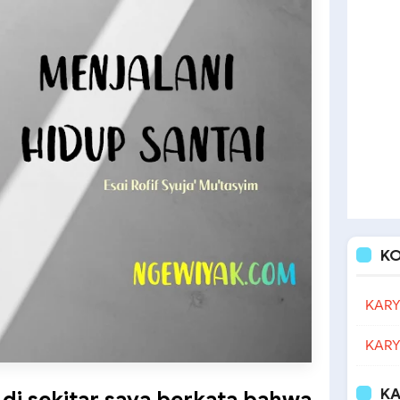
K
KARY
KARY
KA
 di sekitar saya berkata bahwa