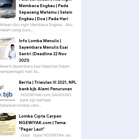
Membaca Engkau | Pada
Sepasang Matamu | Selain
Engkau | Doa | Pada Hari
ul Ikhsan Aku Ingin Membaca Engkau Aku
 malam yang kura...
Info Lomba Menulis |
Sayembara Menulis Esai
Santri (Deadline 22 Nov
2021)
Award Sayembara Esai Nasional Dalam
emperingati Hari Sa...
Berita | Triwulan III 2021, NPL
bank bjb Alami Penurunan
NGEWIYAK.com, BANDUNG —
bank bjb berhasil
ahankan kinerja cem...
Lomba Cipta Cerpen
NGEWIYAK.com | Tema:
"Pagar Laut"
Dulur- dulur NGEWIYAK, isu