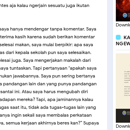
es aja kalau ngerjain sesuatu juga ikutan
Downlo
 saya hanya mendengar tanpa komentar. Saya
 terima kasih karena sudah berikan komentar
KA
NGEW
selesai makan, saya mulai berpikir: apa saya
s dari kepala sekolah pun saya selesaikan.
selesai juga. Saya mengerjakan makalah dari
 saya tuntaskan. Tapi pertanyaan "apakah saya
mukan jawabannya. Saya pun sering bertanya
a pandangan lain dan yang punya pandangan
antai ini. Atau saya harus mengubah diri
adapan mereka? Tapi, apa jaminannya kalau
as saat itu, tidak ada tugas-tugas lain yang
sanya ingin sekali saya membalas perkataan
ya, semua kerjaan akhirnya beres kan?” Supaya
Downlo