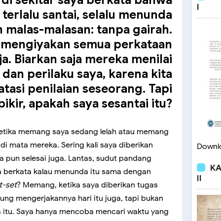
I
terlalu santai, selalu menunda
n malas-malasan: tanpa gairah.
 mengiyakan semua perkataan
a. Biarkan saja mereka menilai
dan perilaku saya, karena kita
tasi penilaian seseorang. Tapi
pikir, apakah saya sesantai itu?
 ketika memang saya sedang lelah atau memang
h di mata mereka. Sering kali saya diberikan
Downlo
a pun selesai juga. Lantas, sudut pandang
KA
 berkata kalau menunda itu sama dengan
II
t-set
? Memang, ketika saya diberikan tugas
sung mengerjakannya hari itu juga, tapi bukan
s itu. Saya hanya mencoba mencari waktu yang