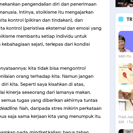
enekankan pengendalian diri dan penerimaan
 manusia. Intinya, stoikisme itu mengajarkan
TR
ita kontrol (pikiran dan tindakan), dan
ta kontrol (peristiwa eksternal dan emosi yang
toikisme membantu setiap individu untuk
ebahagiaan sejati, terlepas dari kondisi
sepi itu. 
enyataannya: kita tidak bisa mengontrol
enilaian orang terhadap kita. Namun jangan
iri kita. Seperti saya kisahkan di atas,
ai kinerja seseorang dari lamanya makan.
semua tugas yang diberikan akhirnya tuntas
deadline
. Nah, daripada stres mikirin perkataan
kus saja sama kerjaan kita yang menumpuk itu.
Puisi Ja
Alit I Tu
tanamkan pada
mindset
kalian: harus tahan