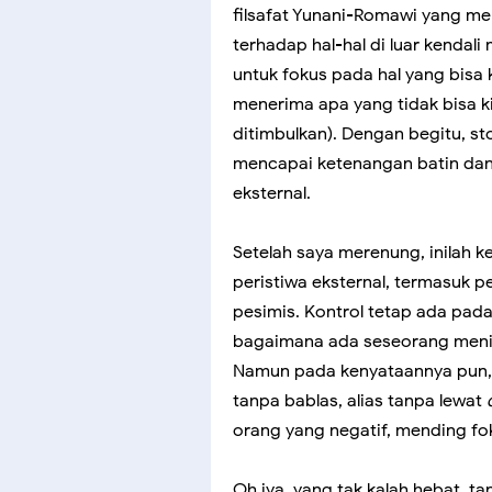
filsafat Yunani-Romawi yang m
terhadap hal-hal di luar kendali
untuk fokus pada hal yang bisa k
menerima apa yang tidak bisa ki
ditimbulkan). Dengan begitu, s
mencapai ketenangan batin dan k
eksternal.
Setelah saya merenung, inilah k
peristiwa eksternal, termasuk p
pesimis. Kontrol tetap ada pada d
bagaimana ada seseorang menil
Namun pada kenyataannya pun, 
tanpa bablas, alias tanpa lewat
orang yang negatif, mending fo
Oh iya, yang tak kalah hebat, 