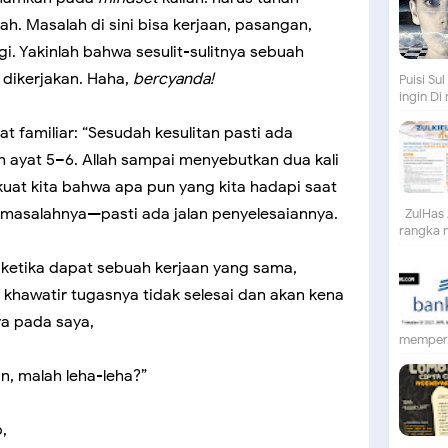
h. Masalah di sini bisa kerjaan, pasangan,
i. Yakinlah bahwa sesulit-sulitnya sebuah
 dikerjakan. Haha,
bercyanda!
Puisi S
ingin Di
t familiar: “Sesudah kesulitan pasti ada
h ayat 5–6. Allah sampai menyebutkan dua kali
rkuat kita bahwa apa pun yang kita hadapi saat
n masalahnya—pasti ada jalan penyelesaiannya.
ZulHas 
rangka m
li ketika dapat sebuah kerjaan yang sama,
, khawatir tugasnya tidak selesai dan akan kena
a pada saya,
mempert
n, malah leha-leha?”
,