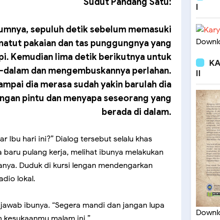
Sudut Pandang Satu:
I
lumnya, sepuluh detik sebelum memasuki
Downlo
matut pakaian dan tas punggungnya yang
pi. Kemudian lima detik berikutnya untuk
KA
m-dalam dan mengembuskannya perlahan.
II
Sampai dia merasa sudah yakin barulah dia
gan pintu dan menyapa seseorang yang
berada di dalam.
 Ibu hari ini?” Dialog tersebut selalu khas
baru pulang kerja, melihat ibunya melakukan
sanya. Duduk di kursi lengan mendengarkan
adio lokal.
 jawab ibunya. “Segera mandi dan jangan lupa
Downlo
 kesukaanmu malam ini.”