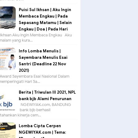
Puisi Sul Ikhsan | Aku Ingin
Membaca Engkau | Pada
Sepasang Matamu | Selain
Engkau | Doa | Pada Hari
ul Ikhsan Aku Ingin Membaca Engkau Aku
 malam yang kura...
Info Lomba Menulis |
Sayembara Menulis Esai
Santri (Deadline 22 Nov
2021)
Award Sayembara Esai Nasional Dalam
emperingati Hari Sa...
Berita | Triwulan III 2021, NPL
bank bjb Alami Penurunan
NGEWIYAK.com, BANDUNG —
bank bjb berhasil
ahankan kinerja cem...
Lomba Cipta Cerpen
NGEWIYAK.com | Tema: