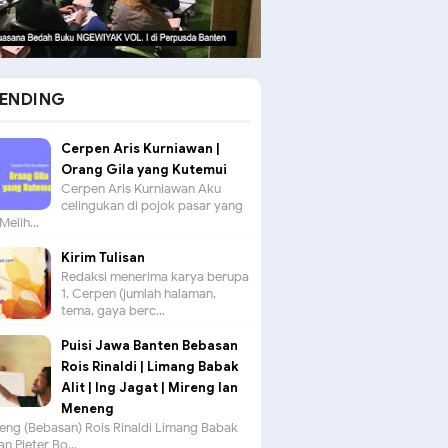
ENDING
Cerpen Aris Kurniawan |
Orang Gila yang Kutemui
Cerpen Aris Kurniawan Aku
celingukan di pojok pasar yang
Melih...
Kirim Tulisan
Redaksi menerima karya berupa
1. Cerpen (jumlah halaman,
tema, gaya berc...
Puisi Jawa Banten Bebasan
Rois Rinaldi | Limang Babak
Alit | Ing Jagat | Mireng lan
Meneng
seng (Bebasan) Rois Rinaldi Limang Babak
an Pieter Bo...