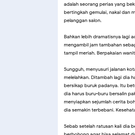
adalah seorang perias yang bek
bertingkah gemulai, nakal dan 
pelanggan salon.
Bahkan lebih dramatisnya lagi a
mengambil jam tambahan sebaga
tampil meriah. Berpakaian wani
Sungguh, menyusuri jalanan kot
melelahkan. Ditambah lagi dia
bersikap buruk padanya. Itu bet
dia harus buru-buru bersalin p
menyiapkan sejumlah cerita boh
dia semakin terbebani. Kesehat
Sebab setelah ratusan kali dia b
berbohong agar bisa selamat dar