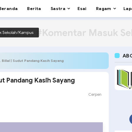
Beranda
Berita
Sastra
Esai
Ragam
Lap
aftaran #Komentar Masuk S
k Sekolah/Kampus
AB
 Billal | Sudut Pandang Kasih Sayang
udut Pandang Kasih Sayang
Cerpen