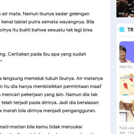
 air mata. Namun ibunya sadar gelengan
tu kenal tabiat putra semata wayangnya. Bila
TR
ipinya itu bukti bahwa sesuatu tak lagi bisa
ong. Ceritakan pada Ibu apa yang sudah
”
sepi itu. 
a langsung memeluk tubuh ibunya. Air matanya
an itu dia hanya membisikkan permintaan maaf
 mencari pekerjaan yang lain. Namun dia tak
elah terjadi pada dirinya. Jadi dia beralasan
ya marah bila dirinya menjadi pengangguran.
ati-matian bila kamu tidak menyukai
Puisi Ja
Alit I Tu