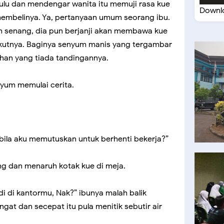
dulu dan mendengar wanita itu memuji rasa kue
Downlo
membelinya. Ya, pertanyaan umum seorang ibu.
h senang, dia pun berjanji akan membawa kue
ikutnya. Baginya senyum manis yang tergambar
ahan yang tiada tandingannya.
enyum memulai cerita.
ila aku memutuskan untuk berhenti bekerja?”
ng dan menaruh kotak kue di meja.
i di kantormu, Nak?” ibunya malah balik
at dan secepat itu pula menitik sebutir air