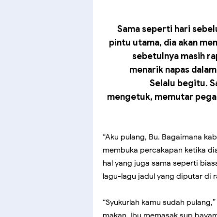
Sama seperti hari sebe
pintu utama, dia akan me
sebetulnya masih ra
menarik napas dala
Selalu begitu. 
mengetuk, memutar pegan
“Aku pulang, Bu. Bagaimana kabar
membuka percakapan ketika dia 
hal yang juga sama seperti bia
lagu-lagu jadul yang diputar di r
“Syukurlah kamu sudah pulang,”
makan. Ibu memasak sup bayam