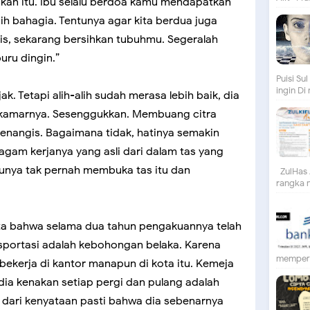
hkan itu. Ibu selalu berdoa kamu mendapatkan
 bahagia. Tentunya agar kita berdua juga
is, sekarang bersihkan tubuhmu. Segeralah
ru dingin.”
Puisi S
ingin Di
. Tetapi alih-alih sudah merasa lebih baik, dia
i kamarnya. Sesenggukkan. Membuang citra
menangis. Bagaimana tidak, hatinya semakin
agam kerjanya yang asli dari dalam tas yang
ibunya tak pernah membuka tas itu dan
ZulHas 
rangka m
ata bahwa selama dua tahun pengakuannya telah
nsportasi adalah kebohongan belaka. Karena
mempert
bekerja di kantor manapun di kota itu. Kemeja
dia kenakan setiap pergi dan pulang adalah
 dari kenyataan pasti bahwa dia sebenarnya