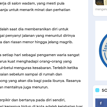
erja di salon wadam, yang mesti pula
mengenai
manja untuk menarik minat dan perhatian
dalah saat dia memberanikan diri untuk
i penyanyi jalanan yang menuntut dirinya
ta dan riasan menor hingga jelang magrib.
a setiap hari sebagai pengamen waria sangat
 harus kuat menghadapi orang-orang yang
ul-betul menguras kesabaran. Terlebih ketika
akaian sebelum sampai di rumah dan
ong yang akan dia bagi pada ibunya. Rasanya
an mentalnya juga menurun.
SO
erpikir dan bertanya pada diri sendiri,
i kerasnya hidup di kota adalah kejahatan luar